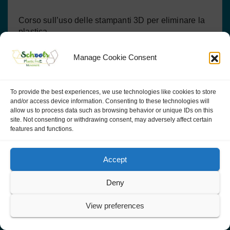
Corso sull’uso delle stampanti 3D per eliminare la
plastica
Manage Cookie Consent
Laboratori di Alta Marea verde Italia a cui iscriversi
Corso di formazione europeo sull’ambiente
To provide the best experiences, we use technologies like cookies to store
and/or access device information. Consenting to these technologies will
allow us to process data such as browsing behavior or unique IDs on this
Corso di microlingua inglese per bambini
site. Not consenting or withdrawing consent, may adversely affect certain
sull’ambiente
features and functions.
“SEE OUR SOCIETY WITH Geology from
Accept
geological resources to a sustainable future”
Deny
SHARING ACTIVITY SPACE
View preferences