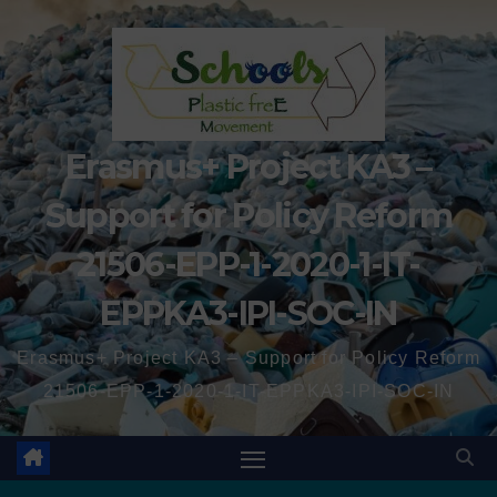
Erasmus+ Project KA3 –
Support for Policy Reform
21506-EPP-1-2020-1-IT-
EPPKA3-IPI-SOC-IN
Erasmus+ Project KA3 – Support for Policy Reform
21506-EPP-1-2020-1-IT-EPPKA3-IPI-SOC-IN