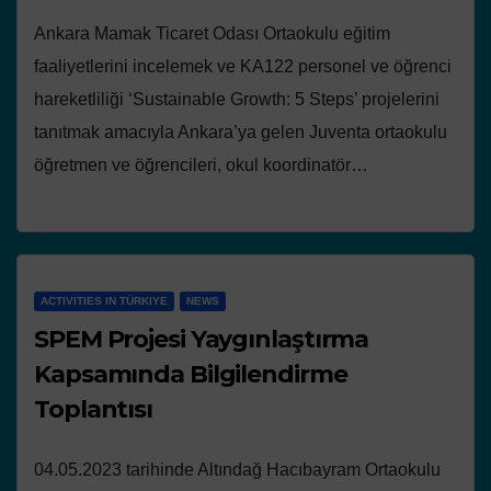
Ankara Mamak Ticaret Odası Ortaokulu eğitim
faaliyetlerini incelemek ve KA122 personel ve öğrenci
hareketliliği ‘Sustainable Growth: 5 Steps’ projelerini
tanıtmak amacıyla Ankara’ya gelen Juventa ortaokulu
öğretmen ve öğrencileri, okul koordinatör…
ACTIVITIES IN TÜRKIYE
NEWS
SPEM Projesi Yaygınlaştırma
Kapsamında Bilgilendirme
Toplantısı
04.05.2023 tarihinde Altındağ Hacıbayram Ortaokulu