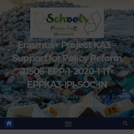
Erasmus+ Project KA3 –
Support for Policy Reform
21506-EPP-1-2020-1-IT-
EPPKA3-IPI-SOC-IN
Erasmus+ Project KA3 – Support for Policy Reform
21506-EPP-1-2020-1-IT-EPPKA3-IPI-SOC-IN