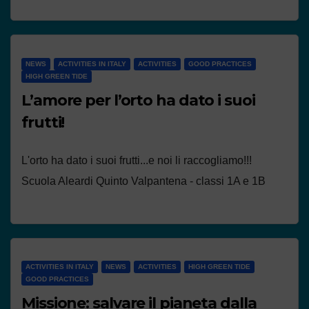
NEWS
ACTIVITIES IN ITALY
ACTIVITIES
GOOD PRACTICES
HIGH GREEN TIDE
L’amore per l’orto ha dato i suoi
frutti!
L'orto ha dato i suoi frutti...e noi li raccogliamo!!!
Scuola Aleardi Quinto Valpantena - classi 1A e 1B
ACTIVITIES IN ITALY
NEWS
ACTIVITIES
HIGH GREEN TIDE
GOOD PRACTICES
Missione: salvare il pianeta dalla