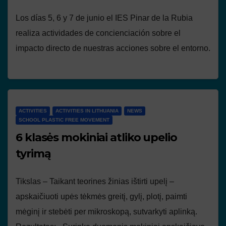
Los días 5, 6 y 7 de junio el IES Pinar de la Rubia
realiza actividades de concienciación sobre el
impacto directo de nuestras acciones sobre el entorno.
ACTIVITIES
ACTIVITIES IN LITHUANIA
NEWS
SCHOOL PLASTIC FREE MOVEMENT
6 klasės mokiniai atliko upelio
tyrimą
Tikslas – Taikant teorines žinias ištirti upelį –
apskaičiuoti upės tėkmės greitį, gylį, plotį, paimti
mėginį ir stebėti per mikroskopą, sutvarkyti aplinką.