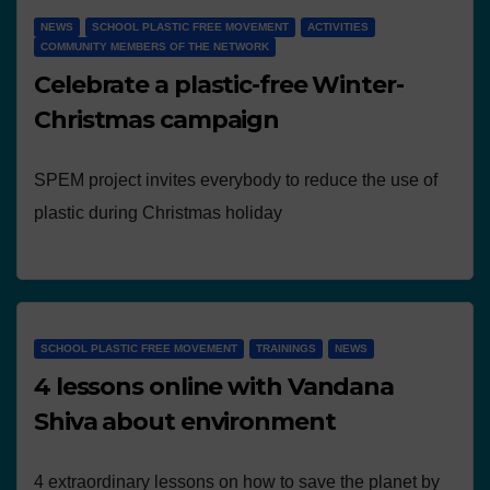
NEWS
SCHOOL PLASTIC FREE MOVEMENT
ACTIVITIES
COMMUNITY MEMBERS OF THE NETWORK
Celebrate a plastic-free Winter-
Christmas campaign
SPEM project invites everybody to reduce the use of
plastic during Christmas holiday
SCHOOL PLASTIC FREE MOVEMENT
TRAININGS
NEWS
4 lessons online with Vandana
Shiva about environment
4 extraordinary lessons on how to save the planet by