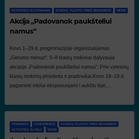
ACTIVITIES IN LITHUANIA
SCHOOL PLASTIC FREE MOVEMENT
NEWS
Akcija „Padovanok paukšteliui
namus“
Kovo 1–29 d. progimnazijoje organizuojamas
„Gerumo mėnuo“. 5–8 klasių mokiniai dalyvauja
akcijoje „Padovanok paukšteliui namus“. Prie vyresnių
klasių mokinių prisideda ir pradinukai.Kovo 18–19 d.
pagaminti inkilai eksponuojami I aukšto fojė,…
TRAININGS
CONFERENCE
SCHOOL PLASTIC FREE MOVEMENT
ACTIVITIES IN ITALY
NEWS