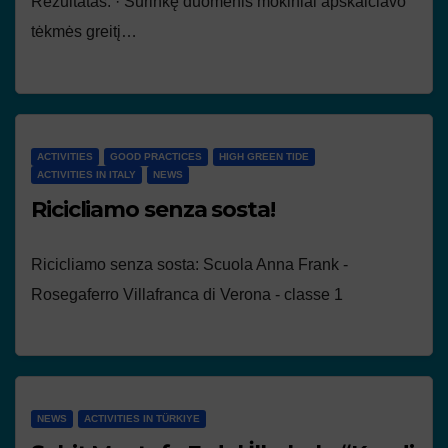
Rezultatas: · Surinkę duomenis mokiniai apskaičiavo
tėkmės greitį…
ACTIVITIES
GOOD PRACTICES
HIGH GREEN TIDE
ACTIVITIES IN ITALY
NEWS
Ricicliamo senza sosta!
Ricicliamo senza sosta: Scuola Anna Frank -
Rosegaferro Villafranca di Verona - classe 1
NEWS
ACTIVITIES IN TÜRKIYE