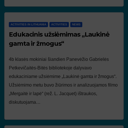
ACTIVITIES IN LITHUANIA
ACTIVITIES
NEWS
Edukacinis užsiėmimas „Laukinė
gamta ir žmogus“
4b klasės mokiniai šiandien Panevėžio Gabrielės
Petkevičaitės-Bitės bibliotekoje dalyvavo
edukaciniame užsiėmime „Laukinė gamta ir žmogus“.
Užsiėmimo metu buvo žiūrimos ir analizuojamos filmo
„Mergaitė ir lapė“ (rež. L. Jacquet) ištraukos,
diskutuojama…