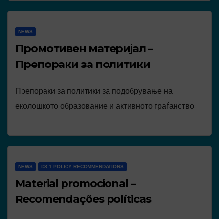
NEWS
Промотивен материјал –
Препораки за политики
Препораки за политики за подобрување на
еколошкото образование и активното граѓанство
NEWS
D8.1 POLICY RECOMMENDATIONS
Material promocional –
Recomendações políticas