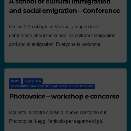
A school of cultural immigration
and social emigration – Conference
On the 27th of April in Verona, an open free
conference about the school as cultural immigration
and social emigration. Everyone is welcome.
NEWS
ACTIVITIES
WORKSHOPS IMPLEMENTED WITH CHILDREN/STUDENTS
Photovoice – workshop e concorso
Iscrivete la vostra classe al nuovo concorso sul
Photovoice! Leggi l'articolo per saperne di più