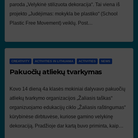
paroda „Velykinė stilizuota dekoracija“. Tai viena iš
projekto „Judėjimas: mokykla be plastiko“ (School
Plastic Free Movement) veiklų. Post…
CREATIVITY
ACTIVITIES IN LITHUANIA
ACTIVITIES
NEWS
Pakuočių atliekų tvarkymas
Kovo 14 dieną 4a klasės mokiniai dalyvavo pakuočių
atliekų tvarkymo organizacijos „Žaliasis taškas“
organizuojamo edukacijų ciklo „Žaliasis raštingumas“
kūrybinėse dirbtuvėse, kuriose gamino velykinę
dekoraciją. Pradžioje dar kartą buvo priminta, kaip…