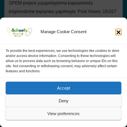
SPEM projesi yaygınlaştırma kapsamında
bilgilendirme toplantısı yapılmıştır. Post Views: 19,027
Manage Cookie Consent
NEWS
ACTIVITIES
HIGH GREEN TIDE
GOOD PRACTICES
To provide the best experiences, we use technologies like cookies to store
ACTIVITIES IN ITALY
and/or access device information. Consenting to these technologies will
L’ulivo: il patriarca da frutto
allow us to process data such as browsing behavior or unique IDs on this
site. Not consenting or withdrawing consent, may adversely affect certain
features and functions.
In viaggio verso Lavello per conoscere il patriarca da
frutto: l'ulivo Scuola Bruno Tosi Casette di Legnago
Accept
(VR)- classe 3
Deny
View preferences