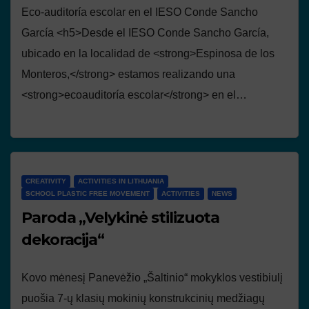
Eco-auditoría escolar en el IESO Conde Sancho
García <h5>Desde el IESO Conde Sancho García,
ubicado en la localidad de <strong>Espinosa de los
Monteros,</strong> estamos realizando una
<strong>ecoauditoría escolar</strong> en el…
CREATIVITY
ACTIVITIES IN LITHUANIA
SCHOOL PLASTIC FREE MOVEMENT
ACTIVITIES
NEWS
Paroda „Velykinė stilizuota
dekoracija“
Kovo mėnesį Panevėžio „Šaltinio“ mokyklos vestibiulį
puošia 7-ų klasių mokinių konstrukcinių medžiagų