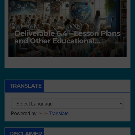
Deliverable 6.4 – Lesson Plans
and Other Educational
resources
TRANSLATE
Powered by
Translate
DISCLAIMER