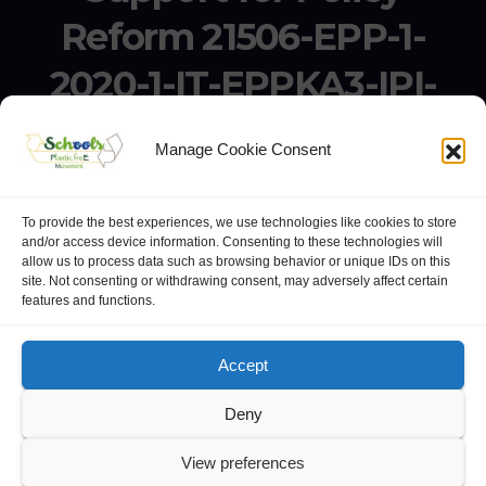
Reform 21506-EPP-1-
2020-1-IT-EPPKA3-IPI-
SOC-IN
Manage Cookie Consent
Erasmus+ Project KA3 – Support for Policy Reform 21506-
EPP-1-2020-1-IT-EPPKA3-IPI-SOC-IN
To provide the best experiences, we use technologies like cookies to store
and/or access device information. Consenting to these technologies will
allow us to process data such as browsing behavior or unique IDs on this
site. Not consenting or withdrawing consent, may adversely affect certain
features and functions.
website:
Polo Europeo della Conoscenza
.
Project’s countries movement communication Googlegroups
Accept
Deny
View preferences