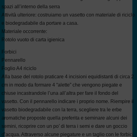
spazi all’interno della serra
Attività ulteriore: costruiamo un vasetto con materiale di riciclo
e biodegradabile da portare a casa.
Materiale occorrente:
Rotolo vuoto di carta igienica
Forbici
Pennarello
Foglio A4 riciclo
Alla base del rotolo praticare 4 incisioni equidistanti di circa 2
cm in modo da formare 4 “alette” che vengono piegate e
chiuse incastrandole l’una all’altra per fare il fondo del
vasetto. Con il pennarello indicare i proprio nome. Riempire il
vasetto biodegradabile con la terra, scegliere tra le erbe
aromatiche proposte quella preferita e seminare alcuni dei
semini, ricoprire con un po’ di terra i semi e dare un goccio
d’acqua. Attraverso alcune piegature e un taglio con le forbici