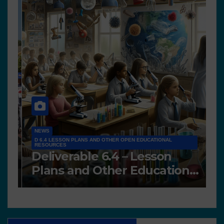
NEWS
D 6.4 LESSON PLANS AND OTHER OPEN EDUCATIONAL
RESOURCES
N
Deliverable 6.4 – Lesson
D
Plans and Other Educational
P
resources