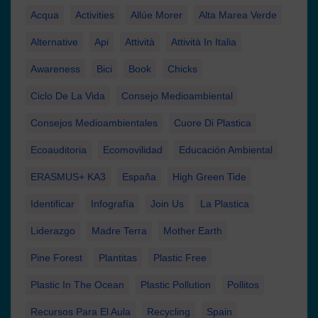
Acqua
Activities
Allúe Morer
Alta Marea Verde
Alternative
Api
Attività
Attività In Italia
Awareness
Bici
Book
Chicks
Ciclo De La Vida
Consejo Medioambiental
Consejos Medioambientales
Cuore Di Plastica
Ecoauditoria
Ecomovilidad
Educación Ambiental
ERASMUS+ KA3
España
High Green Tide
Identificar
Infografía
Join Us
La Plastica
Liderazgo
Madre Terra
Mother Earth
Pine Forest
Plantitas
Plastic Free
Plastic In The Ocean
Plastic Pollution
Pollitos
Recursos Para El Aula
Recycling
Spain