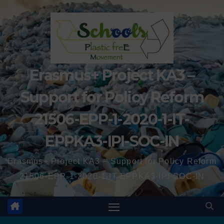
Erasmus+ Project KA3 –
Support for Policy Reform
21506-EPP-1-2020-1-IT-
EPPKA3-IPI-SOC-IN
Erasmus+ Project KA3 – Support for Policy Reform
21506-EPP-1-2020-1-IT-EPPKA3-IPI-SOC-IN