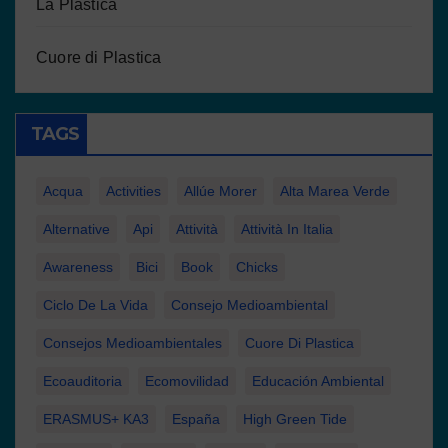
La Plastica
Cuore di Plastica
TAGS
Acqua
Activities
Allúe Morer
Alta Marea Verde
Alternative
Api
Attività
Attività In Italia
Awareness
Bici
Book
Chicks
Ciclo De La Vida
Consejo Medioambiental
Consejos Medioambientales
Cuore Di Plastica
Ecoauditoria
Ecomovilidad
Educación Ambiental
ERASMUS+ KA3
España
High Green Tide