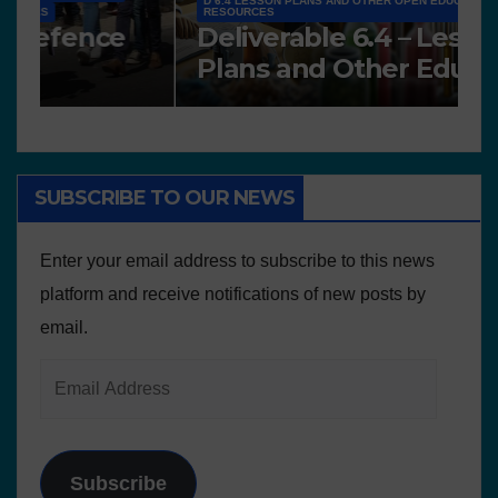
D 6.4 LESSON PLANS AND OTHER OPEN EDUCATIONAL
RESOURCES
N
Deliverable 6.4 – Lesson
D
Plans and Other Educational
P
resources
SUBSCRIBE TO OUR NEWS
Enter your email address to subscribe to this news
platform and receive notifications of new posts by
email.
Subscribe