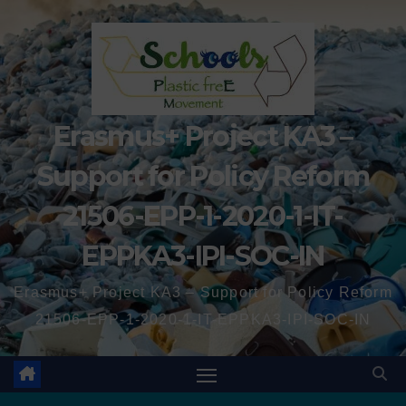
Erasmus+ Project KA3 –
Support for Policy Reform
21506-EPP-1-2020-1-IT-
EPPKA3-IPI-SOC-IN
Erasmus+ Project KA3 – Support for Policy Reform
21506-EPP-1-2020-1-IT-EPPKA3-IPI-SOC-IN