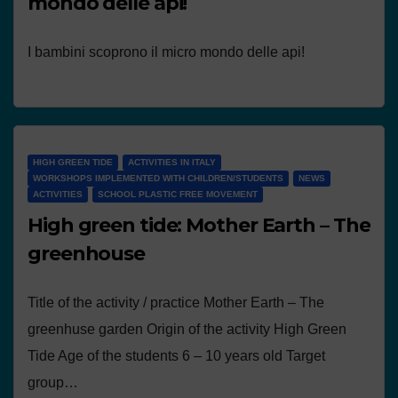
mondo delle api!
I bambini scoprono il micro mondo delle api!
HIGH GREEN TIDE
ACTIVITIES IN ITALY
WORKSHOPS IMPLEMENTED WITH CHILDREN/STUDENTS
NEWS
ACTIVITIES
SCHOOL PLASTIC FREE MOVEMENT
High green tide: Mother Earth – The
greenhouse
Title of the activity / practice Mother Earth – The
greenhuse garden Origin of the activity High Green
Tide Age of the students 6 – 10 years old Target
group…