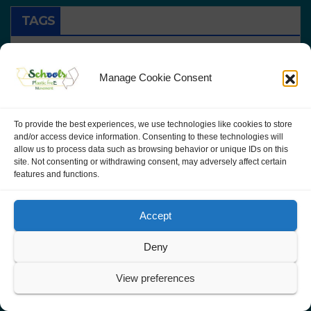
TAGS
Acqua
Activities
Allúe Morer
Alta Marea Verde
Manage Cookie Consent
Alternative
Api
Attività
Attività In Italia
Awareness
Bici
Book
Chicks
To provide the best experiences, we use technologies like cookies to store
and/or access device information. Consenting to these technologies will
Ciclo De La Vida
Consejo Medioambiental
allow us to process data such as browsing behavior or unique IDs on this
site. Not consenting or withdrawing consent, may adversely affect certain
Consejos Medioambientales
Cuore Di Plastica
features and functions.
Ecoauditoria
Ecomovilidad
Educación Ambiental
Accept
ERASMUS+ KA3
España
High Green Tide
Identificar
Infografía
Join Us
La Plastica
Deny
Liderazgo
Madre Terra
Mother Earth
View preferences
Pine Forest
Plantitas
Plastic Free