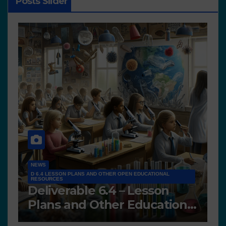
Posts Slider
NEWS
D 6.4 LESSON PLANS AND OTHER OPEN EDUCATIONAL
RESOURCES
N
Deliverable 6.4 – Lesson
D
Plans and Other Educational
P
resources