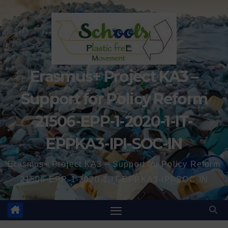
Erasmus+ Project KA3 –
Support for Policy Reform
21506-EPP-1-2020-1-IT-
EPPKA3-IPI-SOC-IN
Erasmus+ Project KA3 – Support for Policy Reform
21506-EPP-1-2020-1-IT-EPPKA3-IPI-SOC-IN