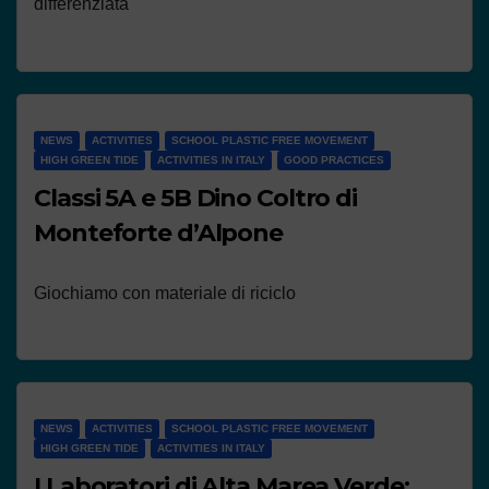
differenziata
NEWS
ACTIVITIES
SCHOOL PLASTIC FREE MOVEMENT
HIGH GREEN TIDE
ACTIVITIES IN ITALY
GOOD PRACTICES
Classi 5A e 5B Dino Coltro di
Monteforte d’Alpone
Giochiamo con materiale di riciclo
NEWS
ACTIVITIES
SCHOOL PLASTIC FREE MOVEMENT
HIGH GREEN TIDE
ACTIVITIES IN ITALY
I Laboratori di Alta Marea Verde: