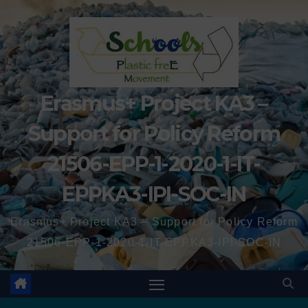
Erasmus+ Project KA3 –
Support for Policy Reform
21506-EPP-1-2020-1-IT-
EPPKA3-IPI-SOC-IN
Erasmus+ Project KA3 – Support for Policy Reform
21506-EPP-1-2020-1-IT-EPPKA3-IPI-SOC-IN