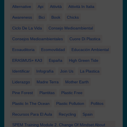
Alternative
Api
Attività
Attività In Italia
Awareness
Bici
Book
Chicks
Ciclo De La Vida
Consejo Medioambiental
Consejos Medioambientales
Cuore Di Plastica
Ecoauditoria
Ecomovilidad
Educación Ambiental
ERASMUS+ KA3
España
High Green Tide
Identificar
Infografía
Join Us
La Plastica
Liderazgo
Madre Terra
Mother Earth
Pine Forest
Plantitas
Plastic Free
Plastic In The Ocean
Plastic Pollution
Pollitos
Recursos Para El Aula
Recycling
Spain
SPEM Training Module 2. Change Of Mindset About