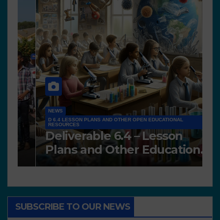
NEWS
D 6.4 LESSON PLANS AND OTHER OPEN EDUCATIONAL
RESOURCES
N
Deliverable 6.4 – Lesson
D
Plans and Other Educational
P
resources
SUBSCRIBE TO OUR NEWS