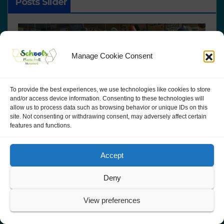
Posts Slider
Manage Cookie Consent
To provide the best experiences, we use technologies like cookies to store
and/or access device information. Consenting to these technologies will
allow us to process data such as browsing behavior or unique IDs on this
site. Not consenting or withdrawing consent, may adversely affect certain
features and functions.
Accept
Deny
NEWS
D7.2 Scientific Teams’
N
View preferences
al
Portfolios
P