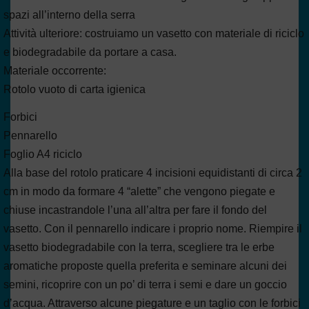
spazi all’interno della serra
Attività ulteriore: costruiamo un vasetto con materiale di riciclo
e biodegradabile da portare a casa.
Materiale occorrente:
Rotolo vuoto di carta igienica
Forbici
Pennarello
Foglio A4 riciclo
Alla base del rotolo praticare 4 incisioni equidistanti di circa 2
cm in modo da formare 4 “alette” che vengono piegate e
chiuse incastrandole l’una all’altra per fare il fondo del
vasetto. Con il pennarello indicare i proprio nome. Riempire il
vasetto biodegradabile con la terra, scegliere tra le erbe
aromatiche proposte quella preferita e seminare alcuni dei
semini, ricoprire con un po’ di terra i semi e dare un goccio
d’acqua. Attraverso alcune piegature e un taglio con le forbici