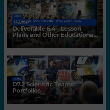
NEWS
D 6.4 LESSON PLANS AND OTHER OPEN EDUCATIONAL
RESOURCES
Deliverable 6.4 – Lesson
Plans and Other Educational
resources
NEWS
D7.2 Scientific Teams’
Portfolios