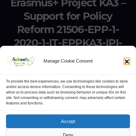
Erasmus+ Project KA3 –
Support for Policy
Reform 21506-EPP-1-
2020-1-IT-EPPKA3-IPI-
SOC-IN
Manage Cookie Consent
Erasmus+ Project KA3 – Support for Policy Reform 21506-
EPP-1-2020-1-IT-EPPKA3-IPI-SOC-IN
To provide the best experiences, we use technologies like cookies to store
and/or access device information. Consenting to these technologies will
allow us to process data such as browsing behavior or unique IDs on this
site. Not consenting or withdrawing consent, may adversely affect certain
features and functions.
website:
Polo Europeo della Conoscenza
.
Googlegroups
Accept
Deny