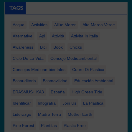
TAGS
Acqua
Activities
Allúe Morer
Alta Marea Verde
Alternative
Api
Attività
Attività In Italia
Awareness
Bici
Book
Chicks
Ciclo De La Vida
Consejo Medioambiental
Consejos Medioambientales
Cuore Di Plastica
Ecoauditoria
Ecomovilidad
Educación Ambiental
ERASMUS+ KA3
España
High Green Tide
Identificar
Infografía
Join Us
La Plastica
Liderazgo
Madre Terra
Mother Earth
Pine Forest
Plantitas
Plastic Free