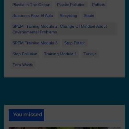
Plastic In The Ocean
Plastic Pollution
Pollitos
Recursos Para El Aula
Recycling
Spain
SPEM Training Module 2. Change Of Mindset About
Environmental Problems
SPEM Training Module 3
Stop Plastic
Stop Pollution
Training Module 1
Turkiye
Zero Waste
You missed