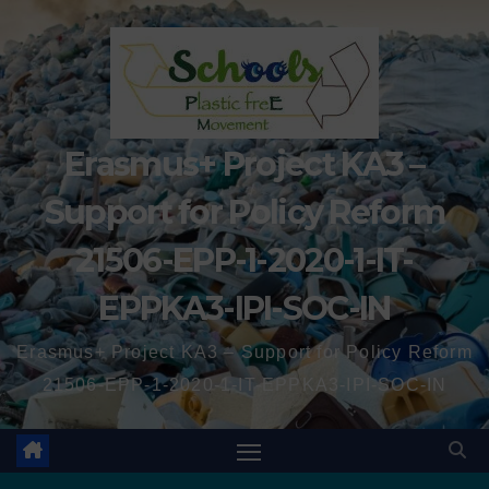
Erasmus+ Project KA3 –
Support for Policy Reform
21506-EPP-1-2020-1-IT-
EPPKA3-IPI-SOC-IN
Erasmus+ Project KA3 – Support for Policy Reform
21506-EPP-1-2020-1-IT-EPPKA3-IPI-SOC-IN