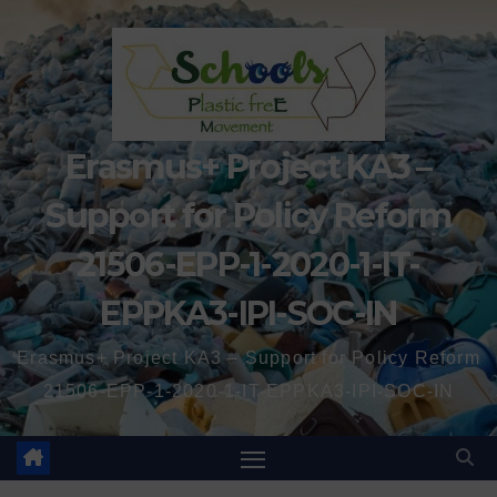
Erasmus+ Project KA3 –
Support for Policy Reform
21506-EPP-1-2020-1-IT-
EPPKA3-IPI-SOC-IN
Erasmus+ Project KA3 – Support for Policy Reform
21506-EPP-1-2020-1-IT-EPPKA3-IPI-SOC-IN