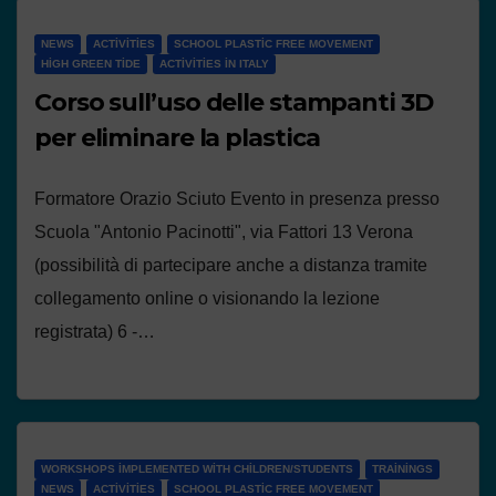
NEWS
ACTIVITIES
SCHOOL PLASTIC FREE MOVEMENT
HIGH GREEN TIDE
ACTIVITIES IN ITALY
Corso sull’uso delle stampanti 3D
per eliminare la plastica
Formatore Orazio Sciuto Evento in presenza presso
Scuola "Antonio Pacinotti", via Fattori 13 Verona
(possibilità di partecipare anche a distanza tramite
collegamento online o visionando la lezione
registrata) 6 -…
WORKSHOPS IMPLEMENTED WITH CHILDREN/STUDENTS
TRAININGS
NEWS
ACTIVITIES
SCHOOL PLASTIC FREE MOVEMENT