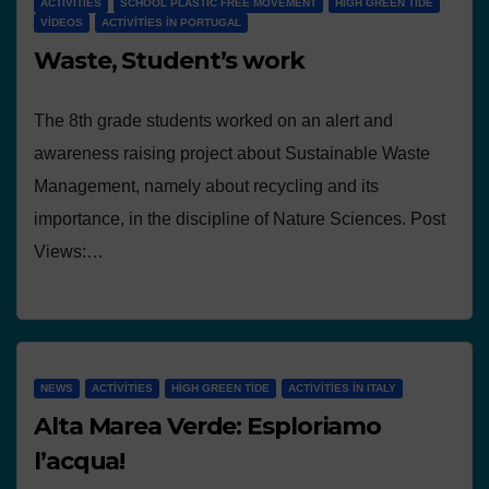
ACTIVITIES
SCHOOL PLASTIC FREE MOVEMENT
HIGH GREEN TIDE
VIDEOS
ACTIVITIES IN PORTUGAL
Waste, Student’s work
The 8th grade students worked on an alert and
awareness raising project about Sustainable Waste
Management, namely about recycling and its
importance, in the discipline of Nature Sciences. Post
Views:…
NEWS
ACTIVITIES
HIGH GREEN TIDE
ACTIVITIES IN ITALY
Alta Marea Verde: Esploriamo
l’acqua!