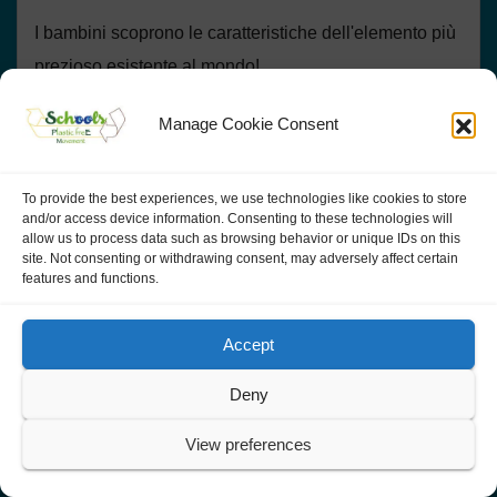
I bambini scoprono le caratteristiche dell'elemento più
prezioso esistente al mondo!
Manage Cookie Consent
To provide the best experiences, we use technologies like cookies to store
NEWS
ACTIVITIES
HIGH GREEN TIDE
ACTIVITIES IN ITALY
and/or access device information. Consenting to these technologies will
Alta Marea Verde: Madre Terra e
allow us to process data such as browsing behavior or unique IDs on this
site. Not consenting or withdrawing consent, may adversely affect certain
l’orto a scuola
features and functions.
I bambini si divertono a coltivare piante con materiale
Accept
biodegradabile e riciclato!
Deny
View preferences