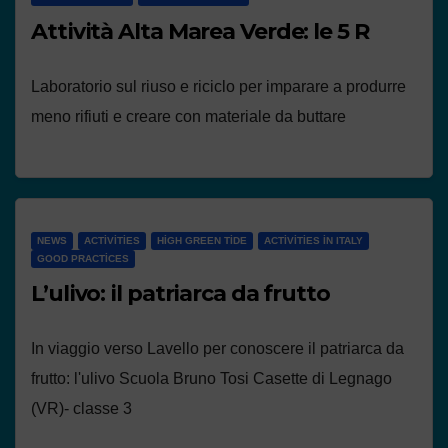
Attività Alta Marea Verde: le 5 R
Laboratorio sul riuso e riciclo per imparare a produrre
meno rifiuti e creare con materiale da buttare
NEWS
ACTIVITIES
HIGH GREEN TIDE
ACTIVITIES IN ITALY
GOOD PRACTICES
L’ulivo: il patriarca da frutto
In viaggio verso Lavello per conoscere il patriarca da
frutto: l'ulivo Scuola Bruno Tosi Casette di Legnago
(VR)- classe 3