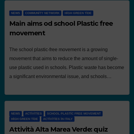
NEWS
COMMUNITY NETWORK
HIGH GREEN TIDE
Main aims od school Plastic free
movement
The school plastic-free movement is a growing
movement that aims to reduce the amount of single-
use plastic used in schools. Plastic waste has become
a significant environmental issue, and schools…
NEWS
ACTIVITIES
SCHOOL PLASTIC FREE MOVEMENT
HIGH GREEN TIDE
ACTIVITIES IN ITALY
Attività Alta Marea Verde: quiz