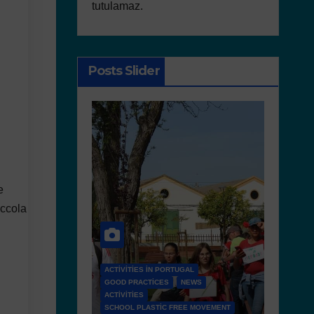
tutulamaz.
Posts Slider
e
iccola
RTUGAL
NEWS
NEWS
D 6.4 LESSON PLANS AND OTHER OPEN
FREE MOVEMENT
EDUCATIONAL RESOURCES
NEWS