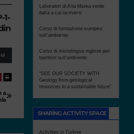
Laboratori di Alta Marea verde
Italia a cui iscriversi
-1-
din
Corso di formazione europeo
sull’ambiente
Corso di microlingua inglese per
ol
bambini sull’ambiente
“SEE OUR SOCIETY WITH
Geology from geological
resources to a sustainable future”
o a
ola
SHARING ACTIVITY SPACE
Activities in Türkiye