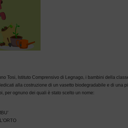
uno Tosi, Istituto Comprensivo di Legnago, i bambini della class
 dedicati alla costruzione di un vasetto biodegradabile e di una p
ppi, per ognuno dei quali è stato scelto un nome:
ACTIVITIES IN PO
MBU’
GOOD PRACTICES
LL’ORTO
ACTIVITIES
NEWS
SCHOOL PLASTIC 