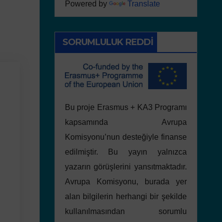
Powered by
Translate
SORUMLULUK REDDI
Bu proje Erasmus + KA3 Programı
kapsamında Avrupa
Komisyonu’nun desteğiyle finanse
edilmiştir. Bu yayın yalnızca
yazarın görüşlerini yansıtmaktadır.
Avrupa Komisyonu, burada yer
alan bilgilerin herhangi bir şekilde
kullanılmasından sorumlu