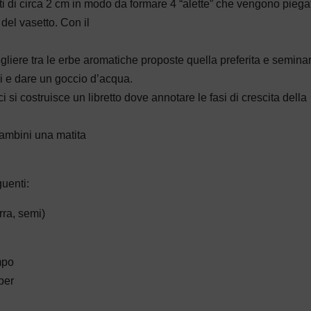
nti di circa 2 cm in modo da formare 4 “alette” che vengono piega
 del vasetto. Con il
egliere tra le erbe aromatiche proposte quella preferita e semina
emi e dare un goccio d’acqua.
i si costruisce un libretto dove annotare le fasi di crescita della
bambini una matita
guenti:
rra, semi)
mpo
per