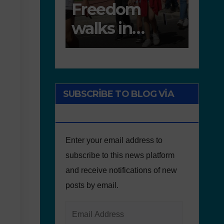
om
Deliverable 6.4
D7.2
in
– Lesson Plans
Tea
e of
and Other
Port
Educational
onment
resources
SUBSCRIBE TO BLOG VIA
EMAIL
Enter your email address to
subscribe to this news platform
and receive notifications of new
posts by email.