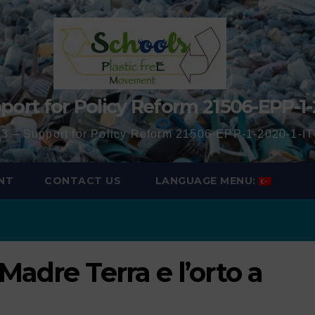
port for Policy Reform 21506-EPP-1-
3 – Support for Policy Reform 21506-EPP-1-2020-1-
NT
CONTACT US
LANGUAGE MENU:
Madre Terra e l’orto a