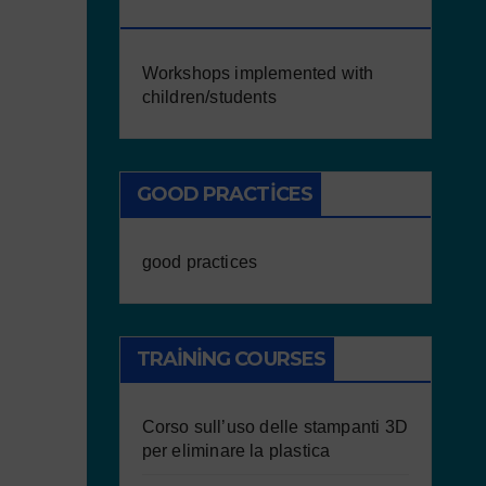
WITH CHILDREN/STUDENTS
Workshops implemented with
children/students
GOOD PRACTICES
good practices
TRAINING COURSES
Corso sull’uso delle stampanti 3D
per eliminare la plastica