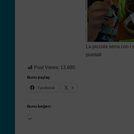
La piccola serra con i 
piantati
Post Views:
13.680
Bunu paylaş:
Facebook
X
Bunu beğen: