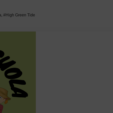
a
,
#High Green Tide