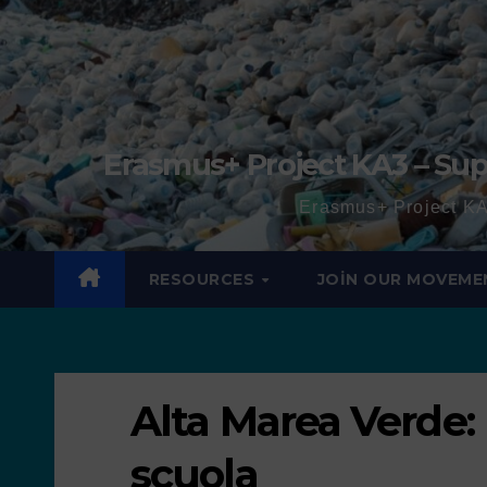
Erasmus+ Project KA3 – Sup
Erasmus+ Project KA
RESOURCES
JOIN OUR MOVEME
Alta Marea Verde: 
scuola