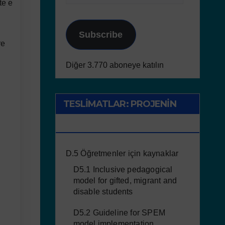
te e
Subscribe
re
Diğer 3.770 aboneye katılın
TESLIMATLAR: PROJENIN
SONUÇLARI
D.5 Öğretmenler için kaynaklar
D5.1 Inclusive pedagogical
model for gifted, migrant and
disable students
D5.2 Guideline for SPEM
model implementation