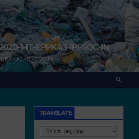
2020-1-IT-EPPKA3-IPI-SOC-IN
IT-EPPKA3-IPI-SOC-IN
TRANSLATE