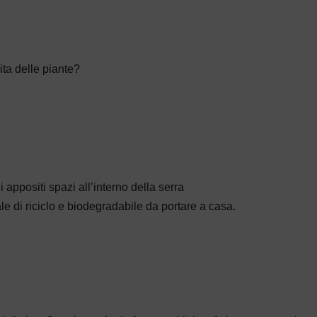
Works
Freed
presented for
walks 
the concourse
defenc
ita delle piante?
the
envir
i appositi spazi all’interno della serra
ale di riciclo e biodegradabile da portare a casa.