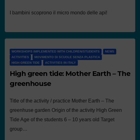
I bambini scoprono il micro mondo delle api!
WORKSHOPS IMPLEMENTED WITH CHILDREN/STUDENTS
NEWS
ACTIVITIES
MOVIMENTO DI SCUOLE SENZA PLASTICA
HIGH GREEN TIDE
ACTIVITIES IN ITALY
High green tide: Mother Earth – The
greenhouse
Title of the activity / practice Mother Earth – The
greenhuse garden Origin of the activity High Green
Tide Age of the students 6 – 10 years old Target
group…