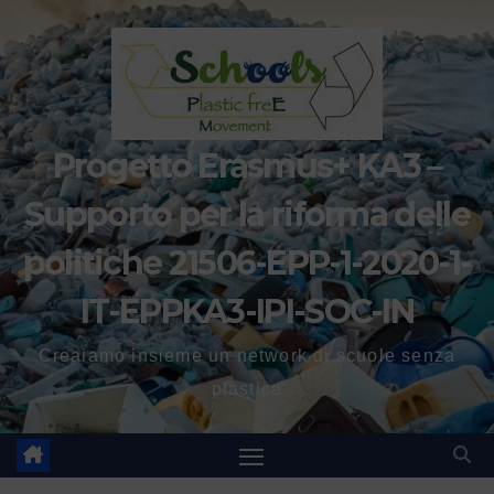
Progetto Erasmus+ KA3 –
Supporto per la riforma delle
politiche 21506-EPP-1-2020-1-
IT-EPPKA3-IPI-SOC-IN
Creaiamo insieme un network di scuole senza
plastica