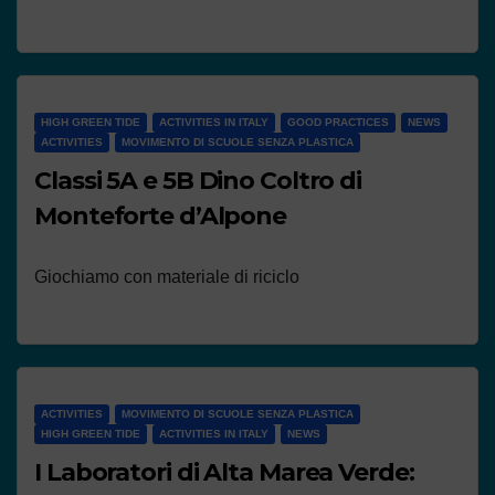
HIGH GREEN TIDE
ACTIVITIES IN ITALY
GOOD PRACTICES
NEWS
ACTIVITIES
MOVIMENTO DI SCUOLE SENZA PLASTICA
Classi 5A e 5B Dino Coltro di
Monteforte d’Alpone
Giochiamo con materiale di riciclo
ACTIVITIES
MOVIMENTO DI SCUOLE SENZA PLASTICA
HIGH GREEN TIDE
ACTIVITIES IN ITALY
NEWS
I Laboratori di Alta Marea Verde: