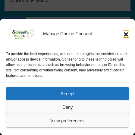
Cuore di Plastica
TAGS
Manage Cookie Consent
Acqua
Activities
Allúe Morer
Alta Marea Verde
Alternative
Api
Attività
Attività In Italia
To provide the best experiences, we use technologies like cookies to store
and/or access device information. Consenting to these technologies will
Awareness
Bici
Book
Chicks
allow us to process data such as browsing behavior or unique IDs on this
site. Not consenting or withdrawing consent, may adversely affect certain
Ciclo De La Vida
Consejo Medioambiental
features and functions.
Consejos Medioambientales
Cuore Di Plastica
Accept
Ecoauditoria
Ecomovilidad
Educación Ambiental
Deny
ERASMUS+ KA3
España
High Green Tide
View preferences
Identificar
Infografía
Join Us
La Plastica
Liderazgo
Madre Terra
Mother Earth