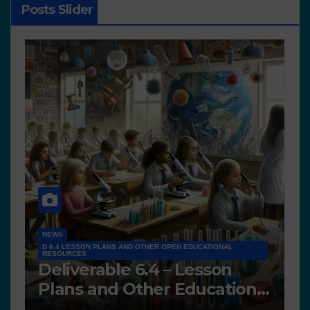
Posts Slider
NEWS
D 6.4 LESSON PLANS AND OTHER OPEN EDUCATIONAL
RESOURCES
N
Deliverable 6.4 – Lesson
D
Plans and Other Educational
P
resources