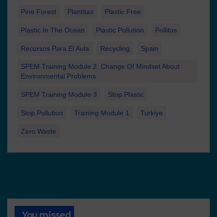
Pine Forest
Plantitas
Plastic Free
Plastic In The Ocean
Plastic Pollution
Pollitos
Recursos Para El Aula
Recycling
Spain
SPEM Training Module 2. Change Of Mindset About
Environmental Problems
SPEM Training Module 3
Stop Plastic
Stop Pollution
Training Module 1
Turkiye
Zero Waste
You missed