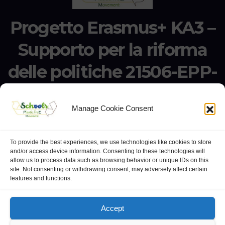
Progetto Erasmus+ KA3 –
Supporto per la riforma
delle politiche 21506-EPP-
1-2020-1-IT-EPPKA3-IPI-
Manage Cookie Consent
SOC-IN
Creaiamo insieme un network di scuole senza plastica
To provide the best experiences, we use technologies like cookies to store
and/or access device information. Consenting to these technologies will
allow us to process data such as browsing behavior or unique IDs on this
site. Not consenting or withdrawing consent, may adversely affect certain
features and functions.
website:
Polo Europeo della Conoscenza
.
Googlegroups
Accept