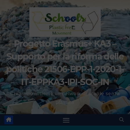
Progetto Erasmus+ KA3 –
Supporto per la riforma delle
politiche 21506-EPP-1-2020-1-
IT-EPPKA3-IPI-SOC-IN
Creaiamo insieme un network di scuole senza
plastica