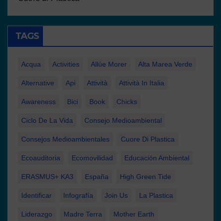
TAGS
Acqua
Activities
Allúe Morer
Alta Marea Verde
Alternative
Api
Attività
Attività In Italia
Awareness
Bici
Book
Chicks
Ciclo De La Vida
Consejo Medioambiental
Consejos Medioambientales
Cuore Di Plastica
Ecoauditoria
Ecomovilidad
Educación Ambiental
ERASMUS+ KA3
España
High Green Tide
Identificar
Infografía
Join Us
La Plastica
Liderazgo
Madre Terra
Mother Earth