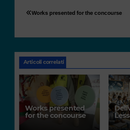
Works presented for the concourse
Articoli correlati
Works presented
Deli
for the concourse
Less
Othe
reso