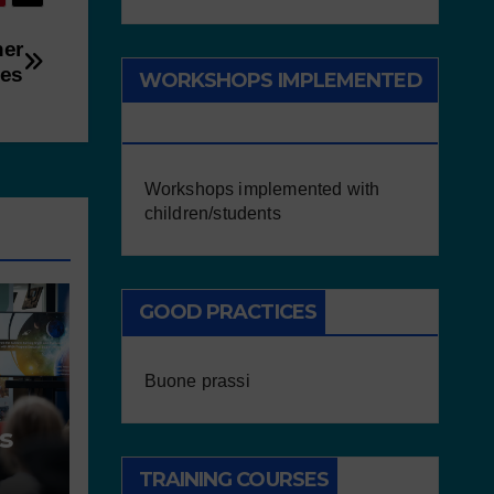
her
ces
WORKSHOPS IMPLEMENTED
WITH CHILDREN/STUDENTS
Workshops implemented with
children/students
GOOD PRACTICES
Buone prassi
s
TRAINING COURSES