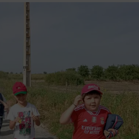
NEWS
ACTIVITIE
MOVIMENTO DI SC
PLASTICA
ACTIVITIES IN PO
NEWS
GOOD PRACTICES
Works
Freed
presented for
walks 
the concourse
defenc
the
envir