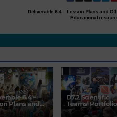
Deliverable 6.4 – Lesson Plans and Ot
Educational resour
verable 6.4 –
D7.2 Scientific
on Plans and
Teams’ Portfolio
r Educational
urces