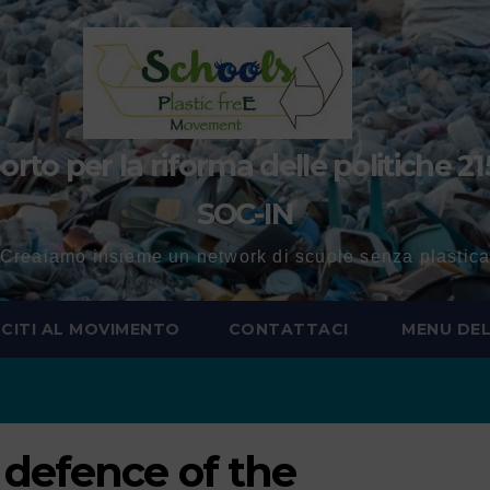
to per la riforma delle politiche 21
SOC-IN
Creaiamo insieme un network di scuole senza plastic
SCITI AL MOVIMENTO
CONTATTACI
MENU DEL
defence of the