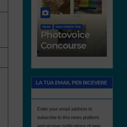
NEWS
ACTIVITIES
MOVIMENTO DI SCUOLE SENZA
PLASTICA
ACTIVITIES IN PORTUGAL
WS
GOOD PRACTICES
orks
Freedom
resented for
walks in
he concourse
defence of
the
environment
LA TUA EMAIL PER RICEVERE
NOTIZIE DEL PROGETTO
Enter your email address to
subscribe to this news platform
and receive notifications of new