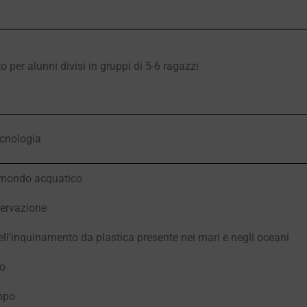
to per alunni divisi in gruppi di 5-6 ragazzi
NE
W
p
t
tecnologia
l mondo acquatico
servazione
ll’inquinamento da plastica presente nei mari e negli oceani
co
uppo