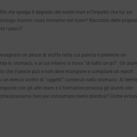
PRA che spiega il degrado dei nostri mari e l’impatto che ha sui
el biologo marino: cosa troviamo nel mare? Racconto delle propri
o i pesci?
nsegnato un pesce di stoffa nella cui pancia è presente un
ta lo stomaco, e al cui interno si trova “di tutto un po’”. Gli alun
lo che il pesce può e non deve mangiare e compilare un report
u un elenco scritto di “oggetti” contenuti nello stomaco. Al termi
isposte con gli altri team e il formatore provoca gli alunni con
ome possiamo fare per consumare meno plastica? Come evitar