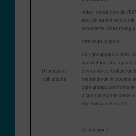
video introduttivo dell’IS
suoi abitanti-il lavoro d
esperienze. Cosa mangian
Attività principale:
Ad ogni gruppo è stato co
sacchettino, che rappresen
Descrizione
dovranno controllare quel
dell’attività
mettendo delle crocette s
ogni gruppo confronta le r
alcune domande come: c
che finisca nel mare?
Conclusione: