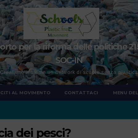
to per la riforma delle politiche 21
SOC-IN
Creaiamo insieme un network di scuole senza plastic
SCITI AL MOVIMENTO
CONTATTACI
MENU DEL
cia dei pesci?