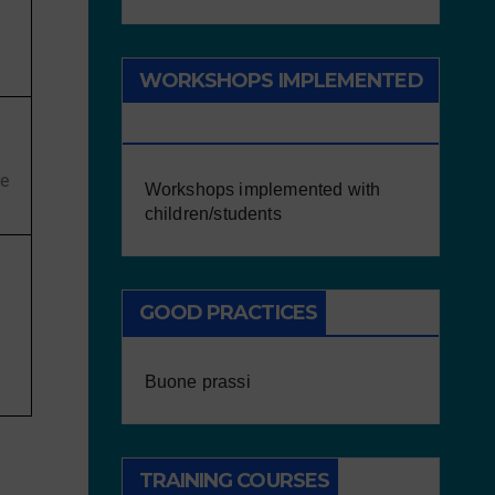
WORKSHOPS IMPLEMENTED
WITH CHILDREN/STUDENTS
re
Workshops implemented with
children/students
GOOD PRACTICES
Buone prassi
TRAINING COURSES