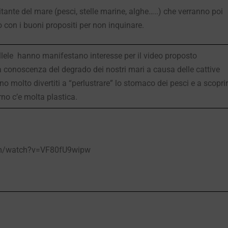
ante del mare (pesci, stelle marine, alghe…..) che verranno poi
o con i buoni propositi per non inquinare.
allele hanno manifestano interesse per il video proposto
 conoscenza del degrado dei nostri mari a causa delle cattive
no molto divertiti a “perlustrare” lo stomaco dei pesci e a scopri
rno c’e molta plastica.
om/watch?v=VF80fU9wipw