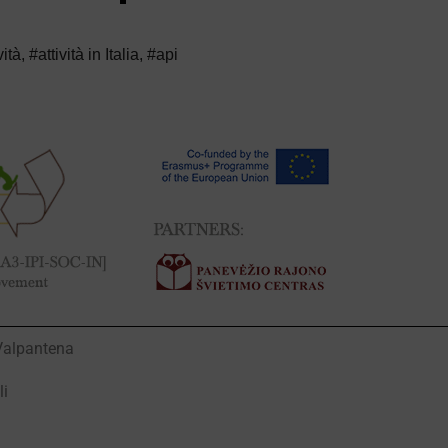
vità
,
#attività in Italia
,
#api
Valpantena
li