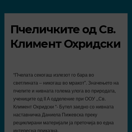
Пчеличките од Св.
Климент Охридски
“Пчелата секогаш излезот го бара во
светлината – никогаш во мракот”. Значењето на
пчелите и нивната голема улога во природата,
учениците од II A одделение при ООУ ,,Св.
Климент Охридски “- Бутел заедно со нивната
наставничка Даниела Пижевска преку
рециклирани материјали ја преточија во една
интересна приказна.