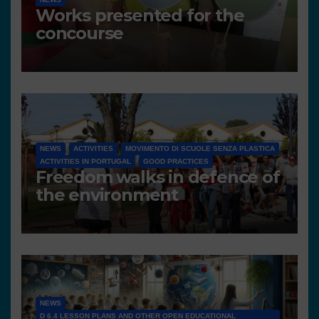
Works presented for the
concourse
NEWS
ACTIVITIES
MOVIMENTO DI SCUOLE SENZA PLASTICA
ACTIVITIES IN PORTUGAL
GOOD PRACTICES
Freedom walks in defence of
the environment
NEWS
D 6.4 LESSON PLANS AND OTHER OPEN EDUCATIONAL