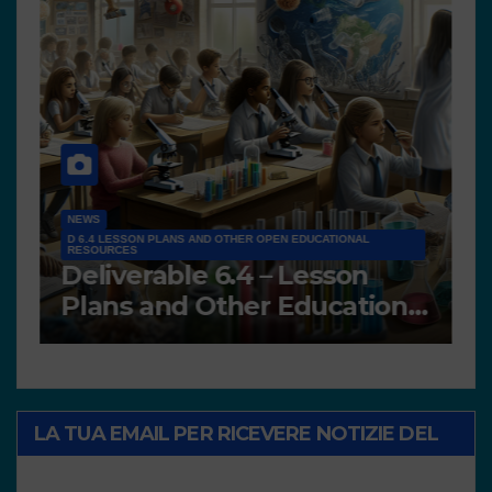
NEWS
D 6.4 LESSON PLANS AND OTHER OPEN EDUCATIONAL
RESOURCES
N
Deliverable 6.4 – Lesson
D
Plans and Other Educational
P
resources
LA TUA EMAIL PER RICEVERE NOTIZIE DEL
PROGETTO