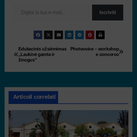
Iscriviti
Edukacinis užsiėmimas
Photovoice – workshop
„Laukinė gamta ir
e concorso
žmogus“
Articoli correlati