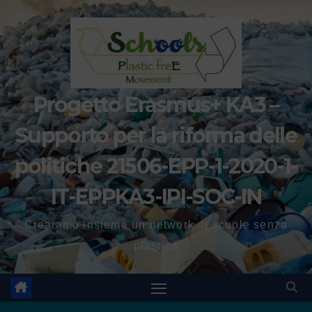
Progetto Erasmus+ KA3 –
Supporto per la riforma delle
politiche 21506-EPP-1-2020-1-
IT-EPPKA3-IPI-SOC-IN
Creaiamo insieme un network di scuole senza
plastica