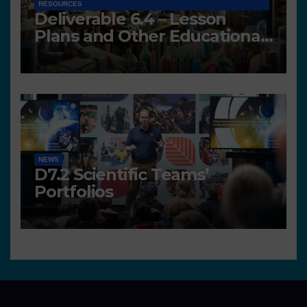
RESOURCES
Deliverable 6.4 – Lesson
Plans and Other Educational
resources
NEWS
D7.2 Scientific Teams’
Portfolios