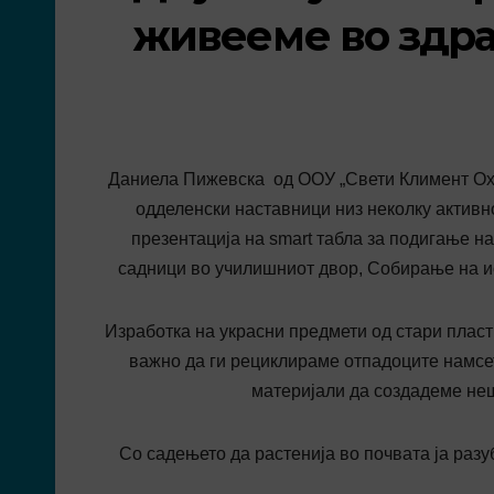
живееме во здра
Даниела Пижевска од ООУ „Свети Климент Охри
одделенски наставници низ неколку активн
презентација на smart табла за подигање н
садници во училишниот двор, Собирање на 
Изработка на украсни предмети од стари пласт
важно да ги рециклираме отпадоците намсет
материјали да создадеме неш
Со садењето да растенија во почвата ја раз