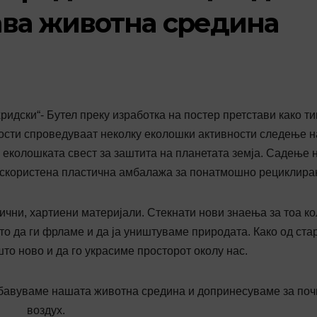
ва животна средина
дски“- Бутел преку изработка на постер претстави како ти
ости спроведуваат неколку еколошки активности следење н
а еколошката свест за заштита на планетата земја. Садење 
искористена пластична амбалажа за понатмошно рециклира
ични, хартиени материјали. Стекнати нови знаења за тоа ко
о да ги фрламе и да ја уништуваме природата. Како од ста
то ново и да го украсиме просторот околу нас.
убавуваме нашата животна средина и допринесуваме за поч
воздух.