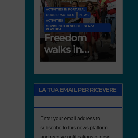
RTUGAL
NEWS
D 6.4 LESSON PLANS AND OTHER OPEN
EDUCATIONAL RESOURCES
UOLE SENZA
NEWS
NEWS
om
Deliverable 6.4
D7.2
in
– Lesson Plans
Tea
e of
and Other
Por
Educational
onment
resources
LA TUA EMAIL PER RICEVERE
NOTIZIE DEL PROGETTO
Enter your email address to
subscribe to this news platform
and receive notifications of new