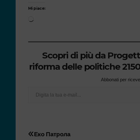
Mi piace:
Scopri di più da Proget
riforma delle politiche 21
Abbonati per ricevere
Еко Патрола