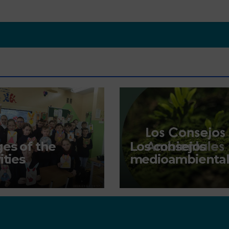
es of the
Los consejos
ities
medioambiental
en los centros