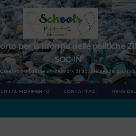
to per la riforma delle politiche 21
SOC-IN
Creaiamo insieme un network di scuole senza plastic
SCITI AL MOVIMENTO
CONTATTACI
MENU DEL