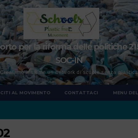
to per la riforma delle politiche 21
SOC-IN
Creaiamo insieme un network di scuole senza plastic
SCITI AL MOVIMENTO
CONTATTACI
MENU DEL
02