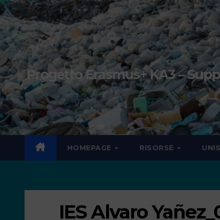
Progetto Erasmus+ KA3 – Suppor
HOMEPAGE
RISORSE
UNI
IES Alvaro Yañez_