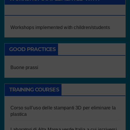
CHILDREN/STUDENTS
Workshops implemented with children/students
GOOD PRACTICES
Buone prassi
TRAINING COURSES
Corso sull’uso delle stampanti 3D per eliminare la
plastica
Laboratori di Alta Marea verde Italia a cui iscriversi