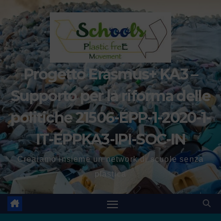
Progetto Erasmus+ KA3 –
Supporto per la riforma delle
politiche 21506-EPP-1-2020-1-
IT-EPPKA3-IPI-SOC-IN
Creaiamo insieme un network di scuole senza
plastica