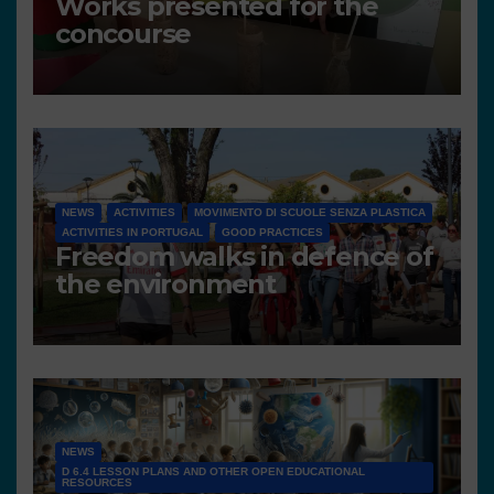
Works presented for the
concourse
NEWS
ACTIVITIES
MOVIMENTO DI SCUOLE SENZA PLASTICA
ACTIVITIES IN PORTUGAL
GOOD PRACTICES
Freedom walks in defence of
the environment
NEWS
D 6.4 LESSON PLANS AND OTHER OPEN EDUCATIONAL
RESOURCES