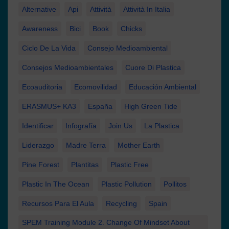
Alternative
Api
Attività
Attività In Italia
Awareness
Bici
Book
Chicks
Ciclo De La Vida
Consejo Medioambiental
Consejos Medioambientales
Cuore Di Plastica
Ecoauditoria
Ecomovilidad
Educación Ambiental
ERASMUS+ KA3
España
High Green Tide
Identificar
Infografía
Join Us
La Plastica
Liderazgo
Madre Terra
Mother Earth
Pine Forest
Plantitas
Plastic Free
Plastic In The Ocean
Plastic Pollution
Pollitos
Recursos Para El Aula
Recycling
Spain
SPEM Training Module 2. Change Of Mindset About