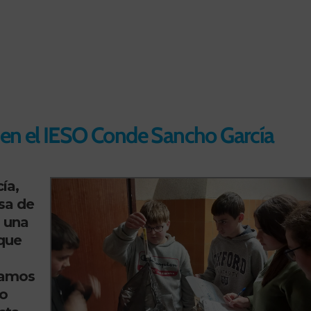
r en el IESO Conde Sancho García
ía,
sa de
 una
 que
ramos
mo