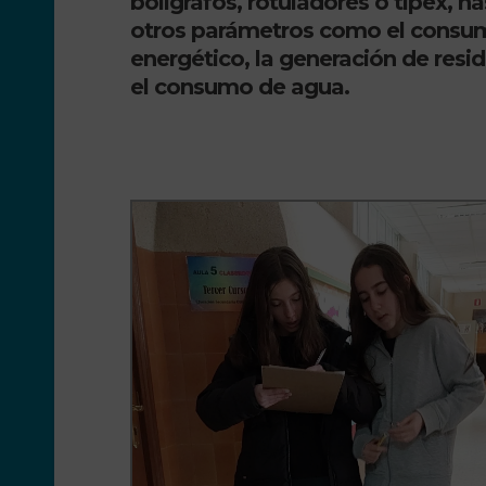
bolígrafos, rotuladores o típex, ha
otros parámetros como el
consu
energético
, la generación de resi
el consumo de agua.