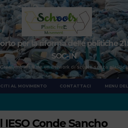
to per la riforma delle politiche 21
SOC-IN
Creaiamo insieme un network di scuole senza plastic
SCITI AL MOVIMENTO
CONTATTACI
MENU DEL
el IESO Conde Sancho