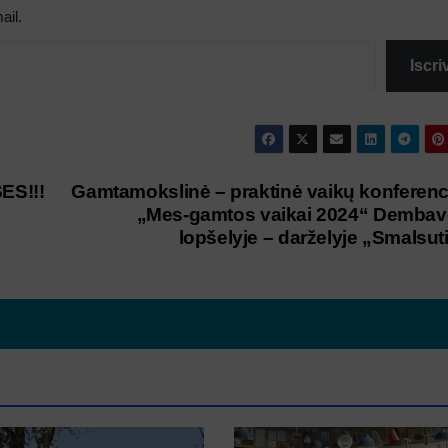
ail.
Iscriv
ES!!!
Gamtamokslinė – praktinė vaikų konferenc
„Mes-gamtos vaikai 2024“ Demba
lopšelyje – darželyje „Smalsut