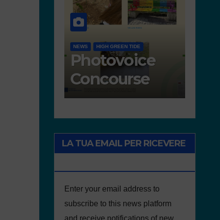
NEWS
ACTIVITIES
MOVIMENTO DI SCUOLE SENZA
PLASTICA
ACTIVITIES IN PORTUGAL
NEWS
GOOD PRACTICES
Works
Freedom
presented for
walks in
the concourse
defence of
the
environme
LA TUA EMAIL PER RICEVERE
NOTIZIE DEL PROGETTO
Enter your email address to
subscribe to this news platform
and receive notifications of new