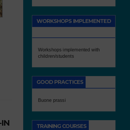
WORKSHOPS IMPLEMENTED
WITH CHILDREN/STUDENTS
Workshops implemented with
children/students
GOOD PRACTICES
Buone prassi
-IN
TRAINING COURSES