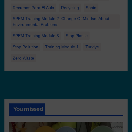
Recursos Para El Aula
Recycling
Spain
SPEM Training Module 2. Change Of Mindset About
Environmental Problems
SPEM Training Module 3
Stop Plastic
Stop Pollution
Training Module 1
Turkiye
Zero Waste
You missed