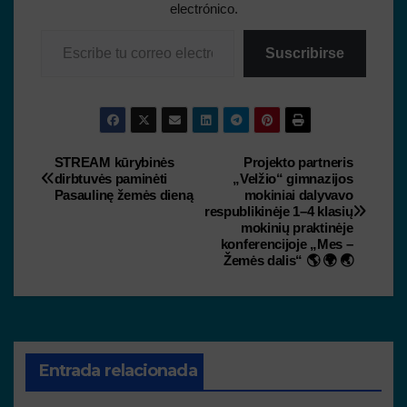
electrónico.
Suscribirse
STREAM kūrybinės
Projekto partneris
dirbtuvės paminėti
„Velžio“ gimnazijos
Pasaulinę žemės dieną
mokiniai dalyvavo
respublikinėje 1–4 klasių
mokinių praktinėje
konferencijoje „Mes –
Žemės dalis“ 🌎 🌍 🌏
Entrada relacionada