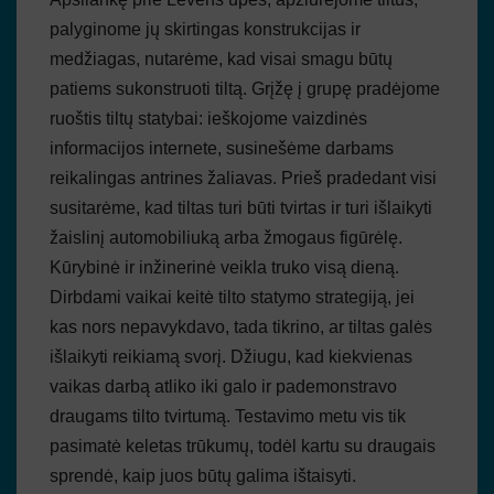
palyginome jų skirtingas konstrukcijas ir
medžiagas, nutarėme, kad visai smagu būtų
patiems sukonstruoti tiltą. Grįžę į grupę pradėjome
ruoštis tiltų statybai: ieškojome vaizdinės
informacijos internete, susinešėme darbams
reikalingas antrines žaliavas. Prieš pradedant visi
susitarėme, kad tiltas turi būti tvirtas ir turi išlaikyti
žaislinį automobiliuką arba žmogaus figūrėlę.
Kūrybinė ir inžinerinė veikla truko visą dieną.
Dirbdami vaikai keitė tilto statymo strategiją, jei
kas nors nepavykdavo, tada tikrino, ar tiltas galės
išlaikyti reikiamą svorį. Džiugu, kad kiekvienas
vaikas darbą atliko iki galo ir pademonstravo
draugams tilto tvirtumą. Testavimo metu vis tik
pasimatė keletas trūkumų, todėl kartu su draugais
sprendė, kaip juos būtų galima ištaisyti.