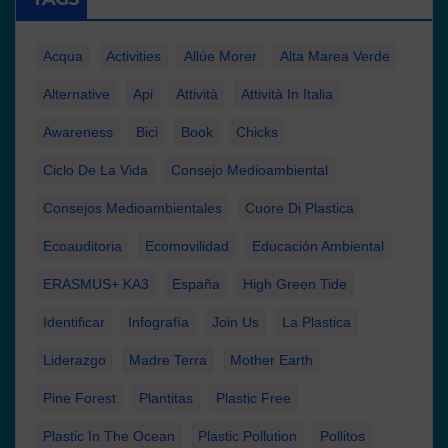
Acqua
Activities
Allúe Morer
Alta Marea Verde
Alternative
Api
Attività
Attività In Italia
Awareness
Bici
Book
Chicks
Ciclo De La Vida
Consejo Medioambiental
Consejos Medioambientales
Cuore Di Plastica
Ecoauditoria
Ecomovilidad
Educación Ambiental
ERASMUS+ KA3
España
High Green Tide
Identificar
Infografía
Join Us
La Plastica
Liderazgo
Madre Terra
Mother Earth
Pine Forest
Plantitas
Plastic Free
Plastic In The Ocean
Plastic Pollution
Pollitos