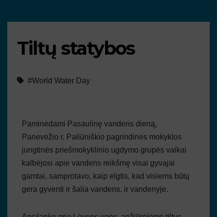
Tiltų statybos
#World Water Day
Paminėdami Pasaulinę vandens dieną,
Panevėžio r. Paliūniškio pagrindinės mokyklos
jungtinės priešmokyklinio ugdymo grupės vaikai
kalbėjosi apie vandens reikšmę visai gyvajai
gamtai, samprotavo, kaip elgtis, kad visiems būtų
gera gyventi ir šalia vandens, ir vandenyje.
Apsilankę prie Lėvens upės, apžiūrėjome tiltus,