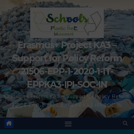
Erasmus+ Project KA3 –
Support for Policy Reform
21506-EPP-1-2020-1-IT-
EPPKA3-IPI-SOC-IN
Erasmus+ Project KA3 – Support for Policy Reform
21506-EPP-1-2020-1-IT-EPPKA3-IPI-SOC-IN