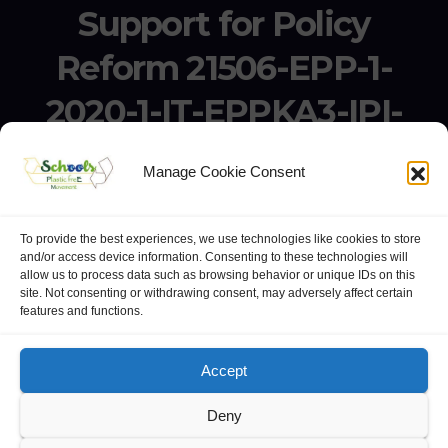
Support for Policy
Reform 21506-EPP-1-
2020-1-IT-EPPKA3-IPI-
SOC-IN
Manage Cookie Consent
Erasmus+ Project KA3 – Support for Policy Reform 21506-
EPP-1-2020-1-IT-EPPKA3-IPI-SOC-IN
To provide the best experiences, we use technologies like cookies to store
and/or access device information. Consenting to these technologies will
allow us to process data such as browsing behavior or unique IDs on this
site. Not consenting or withdrawing consent, may adversely affect certain
features and functions.
website:
Polo Europeo della Conoscenza
.
Googlegroups
Accept
Deny