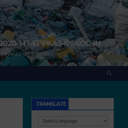
2020-1-IT-EPPKA3-IPI-SOC-IN
IT-EPPKA3-IPI-SOC-IN
TRANSLATE