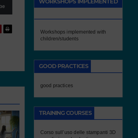
WORKSHOPS IMPLEMENTED
be
WITH CHILDREN/STUDENTS
Workshops implemented with
children/students
GOOD PRACTICES
good practices
TRAINING COURSES
Corso sull’uso delle stampanti 3D