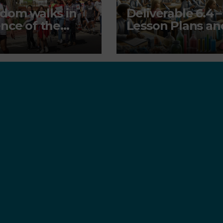
dom walks in
Deliverable 6.4 –
nce of the
Lesson Plans an
ironment
Other Education
resources