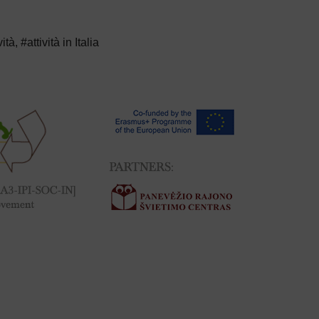
vità
,
#attività in Italia
 delle piante