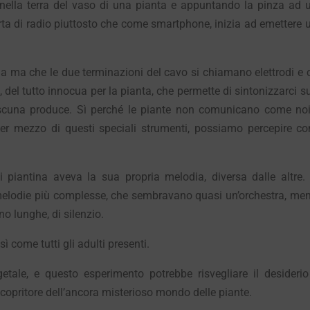
nella terra del vaso di una pianta e appuntando la pinza ad 
rta di radio piuttosto che come smartphone, inizia ad emettere 
a ma che le due terminazioni del cavo si chiamano elettrodi e 
, del tutto innocua per la pianta, che permette di sintonizzarci su
scuna produce. Sì perché le piante non comunicano come noi
 per mezzo di questi speciali strumenti, possiamo percepire c
 piantina aveva la sua propria melodia, diversa dalle altre.
o melodie più complesse, che sembravano quasi un’orchestra, men
no lunghe, di silenzio.
sì come tutti gli adulti presenti.
le, e questo esperimento potrebbe risvegliare il desiderio
opritore dell’ancora misterioso mondo delle piante.