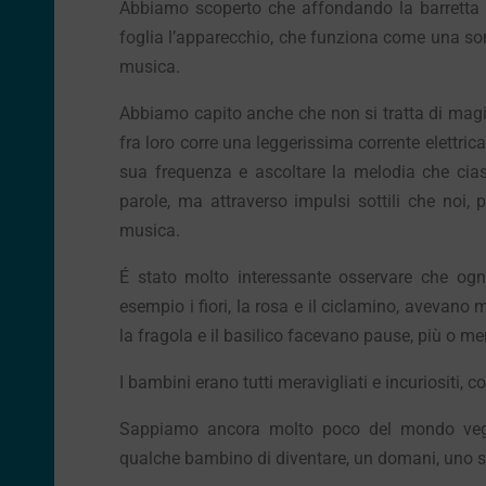
Abbiamo scoperto che affondando la barretta 
foglia l’apparecchio, che funziona come una so
musica.
Abbiamo capito anche che non si tratta di magi
fra loro corre una leggerissima corrente elettrica
sua frequenza e ascoltare la melodia che cia
parole, ma attraverso impulsi sottili che noi,
musica.
É stato molto interessante osservare che ogni
esempio i fiori, la rosa e il ciclamino, avevan
la fragola e il basilico facevano pause, più o me
I bambini erano tutti meravigliati e incuriositi, co
Sappiamo ancora molto poco del mondo vegeta
qualche bambino di diventare, un domani, uno sc