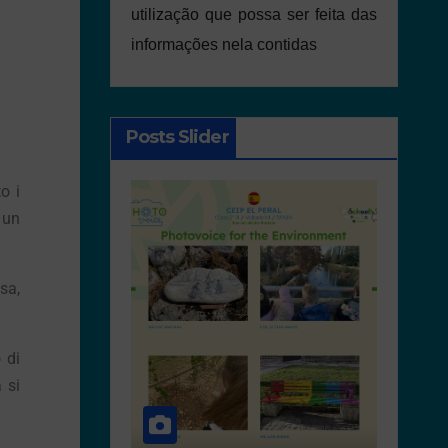
utilização que possa ser feita das
informações nela contidas
Posts Slider
o i
 un
sa,
 di
 si
NEWS
ACTI
SCHOOL PLAS