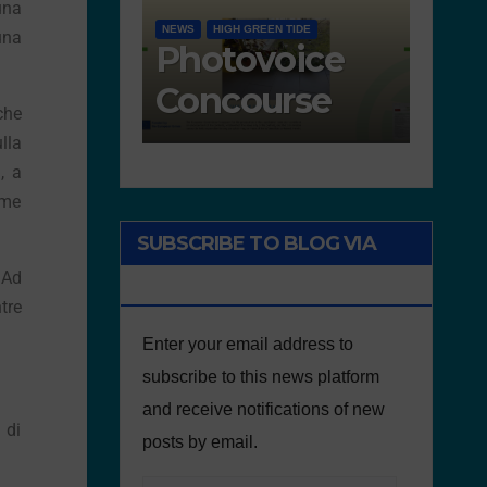
una
ACTIVITIES I
NEWS
GOOD PRACT
una
Works
Fre
presented for
walks
che
the concourse
defe
lla
the
, a
ome
envi
SUBSCRIBE TO BLOG VIA
 Ad
EMAIL
tre
Enter your email address to
subscribe to this news platform
and receive notifications of new
 di
posts by email.