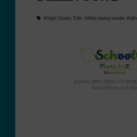
#High Green Tide
,
#Alta marea verde
,
#atti
La voce