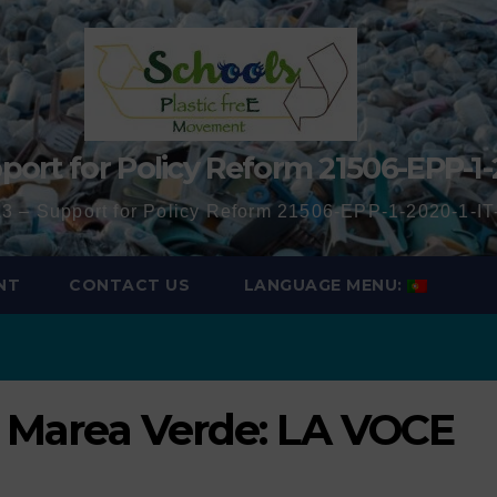
port for Policy Reform 21506-EPP-1-
3 – Support for Policy Reform 21506-EPP-1-2020-1-
NT
CONTACT US
LANGUAGE MENU:
ta Marea Verde: LA VOCE