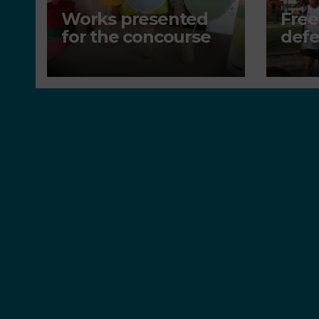
Works presented
Free
for the concourse
defe
env