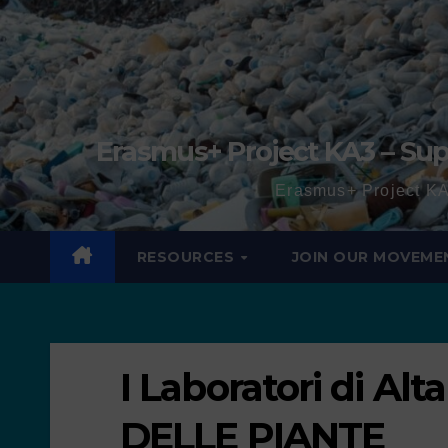
Erasmus+ Project KA3 – Sup
Erasmus+ Project KA
RESOURCES
JOIN OUR MOVEME
I Laboratori di Al
DELLE PIANTE