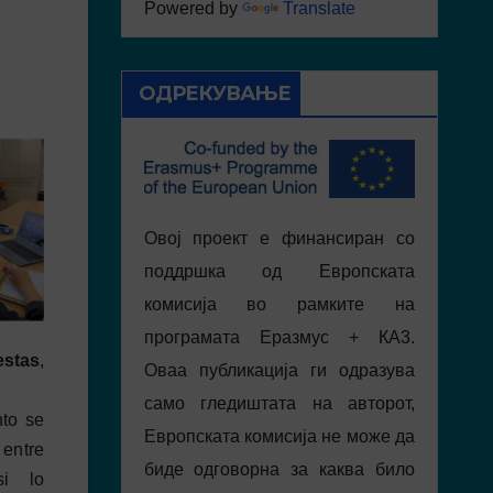
Powered by
Translate
ОДРЕКУВАЊЕ
Овој проект е финансиран со
поддршка од Европската
комисија во рамките на
програмата Еразмус + КА3.
estas
,
Оваа публикација ги одразува
само гледиштата на авторот,
nto se
Европската комисија не може да
 entre
биде одговорна за каква било
si lo