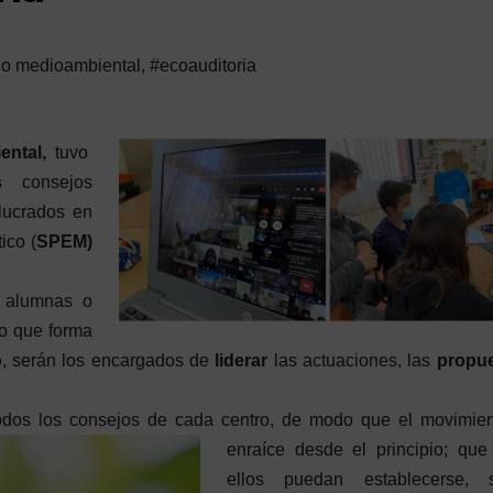
jo medioambiental
,
#ecoauditoria
ental,
tuvo
os
consejos
lucrados en
ico (
SPEM)
s alumnas o
o que forma
o
, serán los encargados de
liderar
las actuaciones, las
propu
todos los consejos de cada centro, de modo que
el movimie
enraíce desde el principio; que
ellos puedan establecerse, 