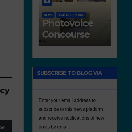
GOOD PRACTICES
NEWS
ACTIVITIES
SCHOOL PLASTIC FREE MOVEMENT
rks
Freedom
sented for
walks in
 concourse
defence of
the
environment
SUBSCRIBE TO BLOG VIA
EMAIL
icy
Enter your email address to
subscribe to this news platform
and receive notifications of new
posts by email.
be