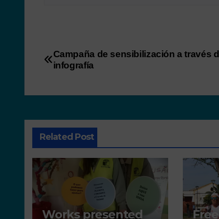
Campaña de sensibilización a través 
infografía
Related Post
Works presented
Free