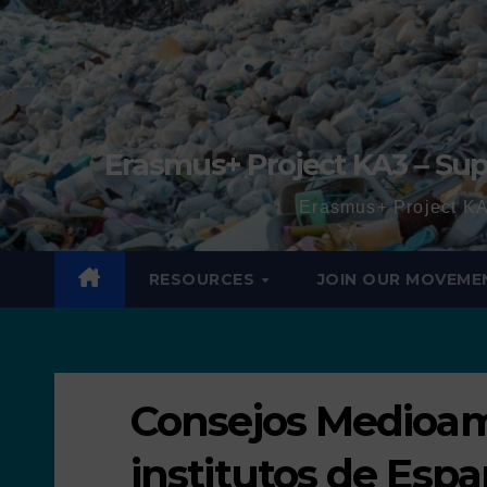
Erasmus+ Project KA3 – Sup
Erasmus+ Project KA
RESOURCES
JOIN OUR MOVEME
Consejos Medioam
institutos de Esp