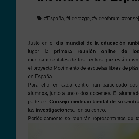
#España
,
#liderazgo
,
#videoforum
,
#conse
Justo en el
día mundial de la educación ambi
lugar la
primera reunión online de l
medioambientales de los centros que están invo
el proyecto Movimiento de escuelas libres de plást
en España.
Para ello, en cada centro han participado do
alumnos, junto a uno o dos docentes. El alumnad
parte del
Consejo medioambiental de
su
centr
las
investigaciones.
.. en su centro.
Periódicamente se reunirán representantes de 