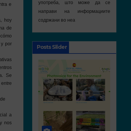
употреба, што може да се
ntra e
направи на информациите
содржани во неа
a, hoy
ema de
; cómo
 y por
Posts Slider
ativas
entros
a. Se
 entre
 de
cial a
y nos
ACTIVITIES IN PORTUGAL