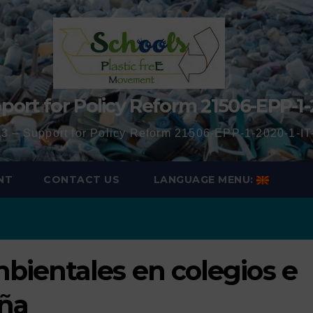
port for Policy Reform 21506-EPP-1-
3 – Support for Policy Reform 21506-EPP-1-2020-1-
NT
CONTACT US
LANGUAGE MENU:
bientales en colegios e
aña