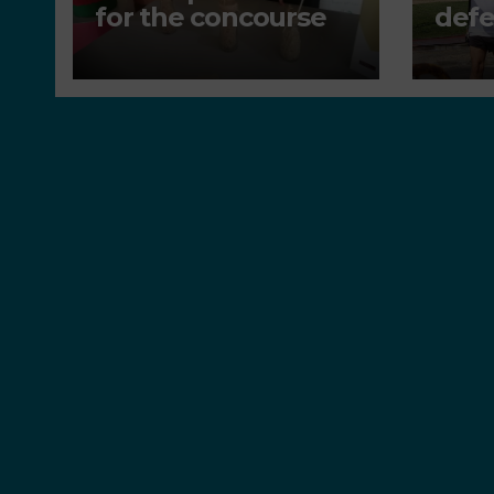
for the concourse
defe
env