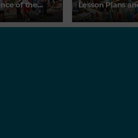
nce of the
Lesson Plans an
ironment
Other Education
resources