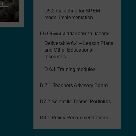
d
al
D5.2 Guideline for SPEM
model implementation
Г.6 Обуки и планови за часови
Deliverable 6.4 – Lesson Plans
and Other Educational
resources
D 6.1 Training modules
D 7.1 Teachers Advisory Board
D7.2 Scientific Teams’ Portfolios
D8.1 Policy Recommendations