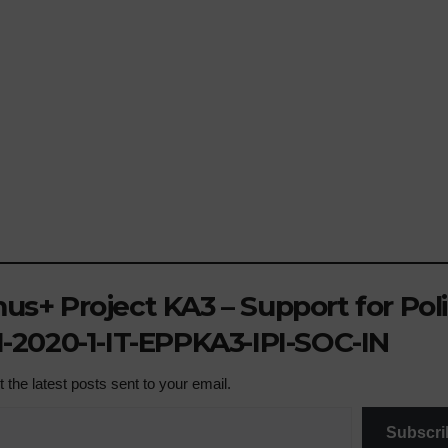
NEWS
Wo
pre
the
s+ Project KA3 – Support for Pol
-2020-1-IT-EPPKA3-IPI-SOC-IN
 the latest posts sent to your email.
Subscri