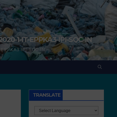
2020-1-IT-EPPKA3-IPI-SOC-IN
IT-EPPKA3-IPI-SOC-IN
TRANSLATE