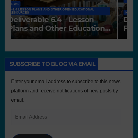
N
NEWS
A
Works presented for the
F
concourse
o
SUBSCRIBE TO BLOG VIA EMAIL
Enter your email address to subscribe to this news
platform and receive notifications of new posts by
email.