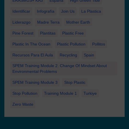
ERASMUS+ KA3
España
High Green Tide
Identificar
Infografía
Join Us
La Plastica
Liderazgo
Madre Terra
Mother Earth
Pine Forest
Plantitas
Plastic Free
Plastic In The Ocean
Plastic Pollution
Pollitos
Recursos Para El Aula
Recycling
Spain
SPEM Training Module 2. Change Of Mindset About
Environmental Problems
SPEM Training Module 3
Stop Plastic
Stop Pollution
Training Module 1
Turkiye
Zero Waste