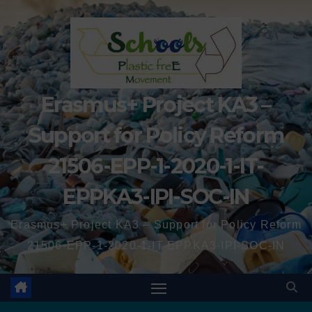
Erasmus+ Project KA3 –
Support for Policy Reform
21506-EPP-1-2020-1-IT-
EPPKA3-IPI-SOC-IN
Erasmus+ Project KA3 – Support for Policy Reform
21506-EPP-1-2020-1-IT-EPPKA3-IPI-SOC-IN