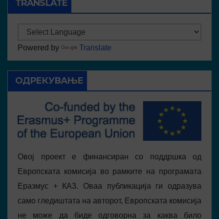
TRANSLATE
Powered by
Translate
ОДРЕКУВАЊЕ
Овој проект е финансиран со поддршка од
Европската комисија во рамките на програмата
Еразмус + КА3. Оваа публикација ги одразува
само гледиштата на авторот, Европската комисија
не може да биде одговорна за каква било