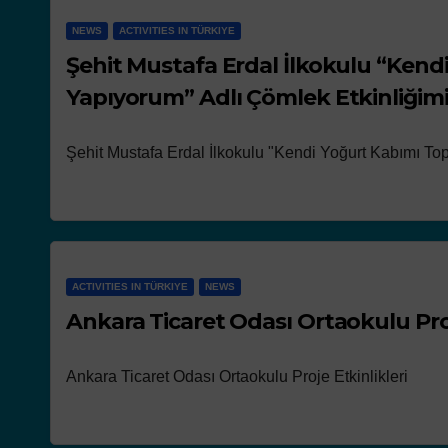
NEWS
ACTIVITIES IN TÜRKIYE
Şehit Mustafa Erdal İlkokulu “Kend
Yapıyorum” Adlı Çömlek Etkinliğim
Şehit Mustafa Erdal İlkokulu "Kendi Yoğurt Kabımı To
ACTIVITIES IN TÜRKIYE
NEWS
Ankara Ticaret Odası Ortaokulu Proj
Ankara Ticaret Odası Ortaokulu Proje Etkinlikleri