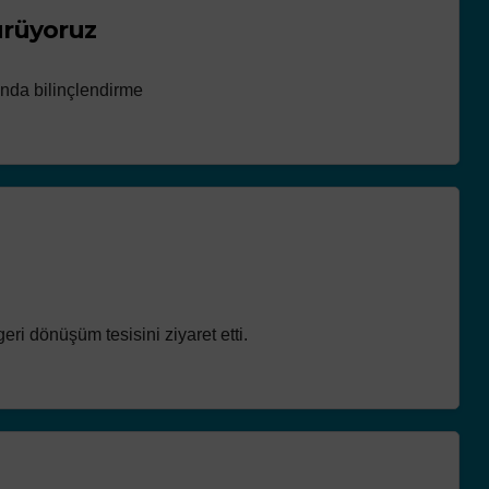
türüyoruz
unda bilinçlendirme
ri dönüşüm tesisini ziyaret etti.