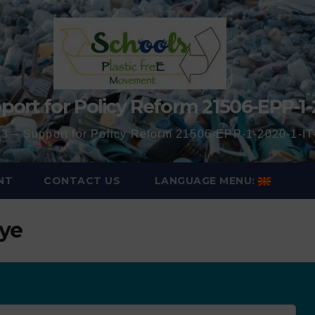
port for Policy Reform 21506-EPP-1-
3 – Support for Policy Reform 21506-EPP-1-2020-1-
NT
CONTACT US
LANGUAGE MENU:
iye