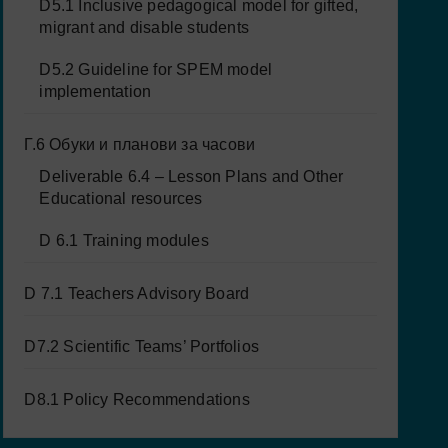
D5.1 Inclusive pedagogical model for gifted,
migrant and disable students
D5.2 Guideline for SPEM model
implementation
Г.6 Обуки и планови за часови
Deliverable 6.4 – Lesson Plans and Other
Educational resources
D 6.1 Training modules
D 7.1 Teachers Advisory Board
D7.2 Scientific Teams’ Portfolios
D8.1 Policy Recommendations