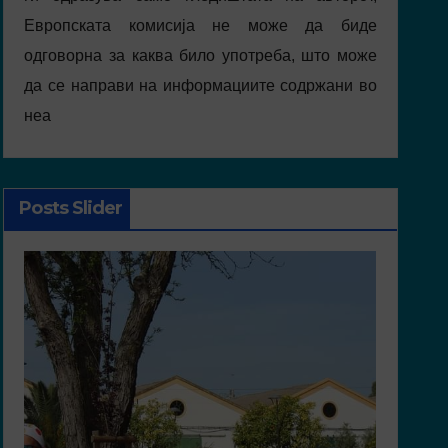
Европската комисија не може да биде
одговорна за каква било употреба, што може
да се направи на информациите содржани во
неа
Posts Slider