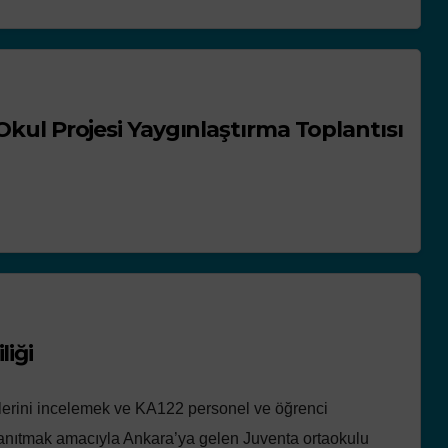
 Okul Projesi Yaygınlaştırma Toplantısı
NEWS
ACTIVITIES
SCHOOL PLASTIC FREE MOVEMENT
ACTIVITIES IN PORTUGAL
GOOD PRACTICES
ted for
Freedom walks in
e
defence of the
environment
liği
lerini incelemek ve KA122 personel ve öğrenci
i tanıtmak amacıyla Ankara’ya gelen Juventa ortaokulu