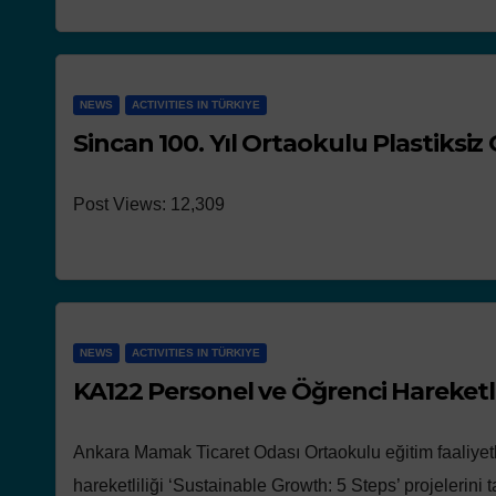
NEWS
ACTIVITIES IN TÜRKIYE
Sincan 100. Yıl Ortaokulu Plastiksiz
NEWS
Post Views: 12,309
Works presen
the concours
NEWS
ACTIVITIES IN TÜRKIYE
KA122 Personel ve Öğrenci Hareketli
Ankara Mamak Ticaret Odası Ortaokulu eğitim faaliyet
hareketliliği ‘Sustainable Growth: 5 Steps’ projelerin