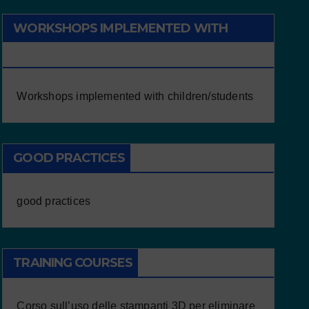
WORKSHOPS IMPLEMENTED WITH
CHILDREN/STUDENTS
Workshops implemented with children/students
GOOD PRACTICES
good practices
TRAINING COURSES
Corso sull’uso delle stampanti 3D per eliminare