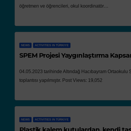
öğretmen ve öğrencileri, okul koordinatör…
NEWS
ACTIVITIES IN TÜRKIYE
SPEM Projesi Yaygınlaştırma Kapsa
04.05.2023 tarihinde Altındağ Hacıbayram Ortaokulu 
toplantısı yapılmıştır. Post Views: 19,052
NEWS
ACTIVITIES IN TÜRKIYE
Plastik kalem kutulardan, kendi t