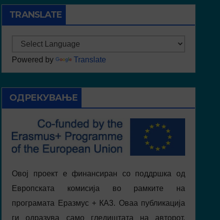
TRANSLATE
Powered by
Translate
ОДРЕКУВАЊЕ
Овој проект е финансиран со поддршка од
Европската комисија во рамките на
програмата Еразмус + КА3. Оваа публикација
ги одразува само гледиштата на авторот,