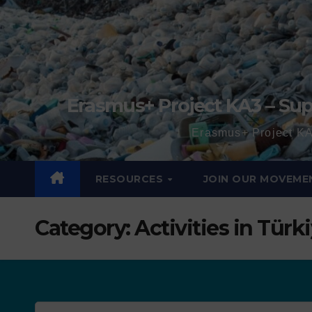
Erasmus+ Project KA3 – Sup
Erasmus+ Project KA
RESOURCES
JOIN OUR MOVEME
Category:
Activities in Türk