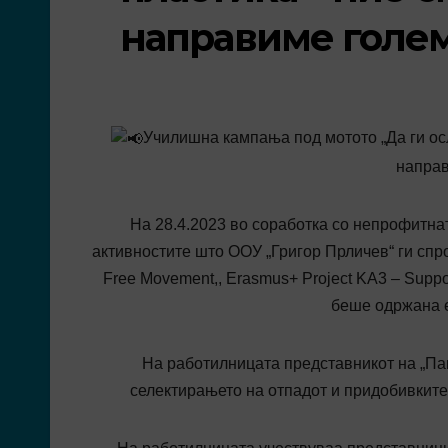
направиме голе
Училишна кампања под мотото „Да ги ос
напра
На 28.4.2023 во соработка со непрофитнат
активностите што ООУ „Григор Прличев“ ги спро
Free Movement,, Erasmus+ Project KA3 – Suppo
беше одржана 
На работилницата представникот на „Па
селектирањето на отпадот и придобивкит