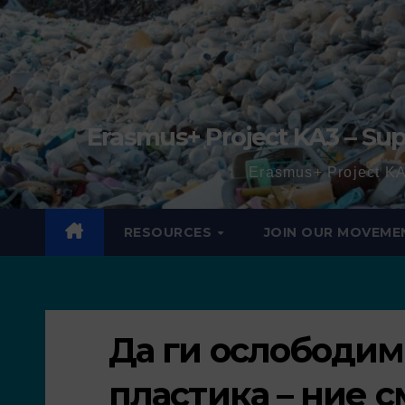
Erasmus+ Project KA3 – Sup
Erasmus+ Project KA
RESOURCES
JOIN OUR MOVEME
Да ги ослободим
пластика – ние с