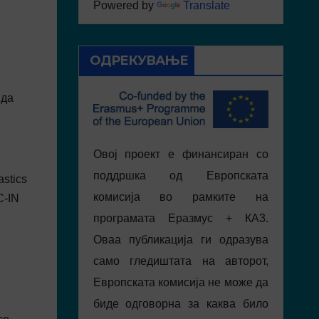
Powered by
Translate
ОДРЕКУВАЊЕ
 да
Овој проект е финансиран со
поддршка од Европската
stics
комисија во рамките на
C-IN
програмата Еразмус + КА3.
Оваа публикација ги одразува
само гледиштата на авторот,
Европската комисија не може да
биде одговорна за каква било