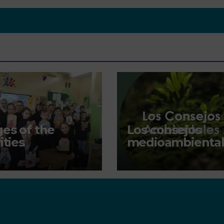
es of the
Los consejos
ities
medioambiental
en los centros