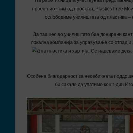
На работилницата учествуваа представниц
проектниот тим од проектот,,Plastics Free M
ослободиме училиштата од пластика – 
За таа цел во училиштето беа донирани канти
локална компанија за управување со отпад и 
на пластика и хартија. Се надеваме дек
Особена благодарност за несебичната поддрш
би сакале да упатиме кон г-дин И