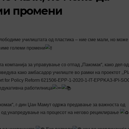
ми промени
лободиме училиштата од пластика – ние сме мали, но може
виме големи промени
а компанија за управување со отпад „Пакомак“, како дел од
ведува како амбасадор училиште во рамки на проектот ,,Pla
rt for Policy Reform 621506-EPP-1-2020-1-IT-EPPKA3-IPI-SO
едукативна работилница
комак“, г-дин Џан Мамут одржа предавање за важноста од
е од унапредување на процесот на негово рециклирање