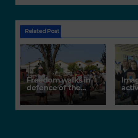
Related Post
Freedom walks in
Imag
defence of the
activ
environment