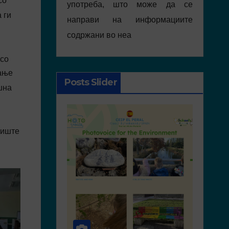
со
употреба, што може да се
 ги
направи на информациите
содржани во неа
 со
ање
Posts Slider
шна
лиште
NEWS
ACTIVI