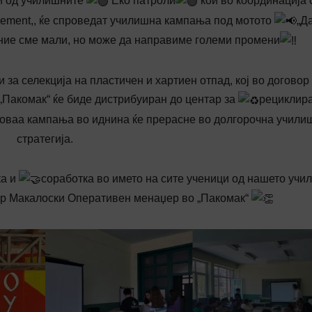
и од училишните
Еко патроли
кои во координација 
ovement,, ќе спроведат училишна кампања под мотото
„Да
ние сме мали, но може да направиме големи промени
 за селекција на пластичен и хартиен отпад, кој во договор
„Пакомак“ ќе биде дистрибуиран до центар за
рециклир
а оваа кампања во иднина ќе прерасне во долгорочна учили
стратегија.
ка и
соработка во името на сите ученици од нашето учи
гор Макалоски Oперативен менаџер во „Пакомак“