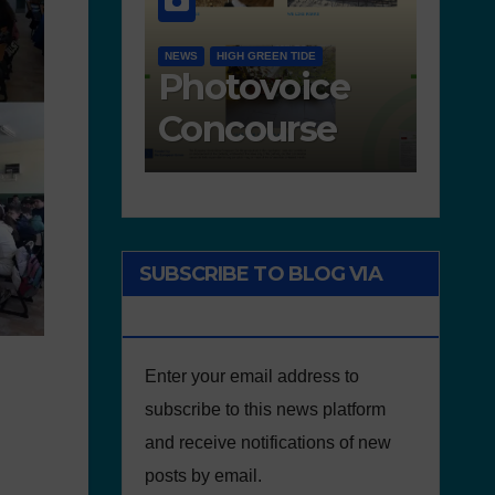
SCHOOL PLASTI
ACTIVITIES IN 
NEWS
GOOD PRACTICE
Works
Free
presented for
walks 
the concourse
defen
the
envir
SUBSCRIBE TO BLOG VIA
EMAIL
Enter your email address to
subscribe to this news platform
and receive notifications of new
posts by email.