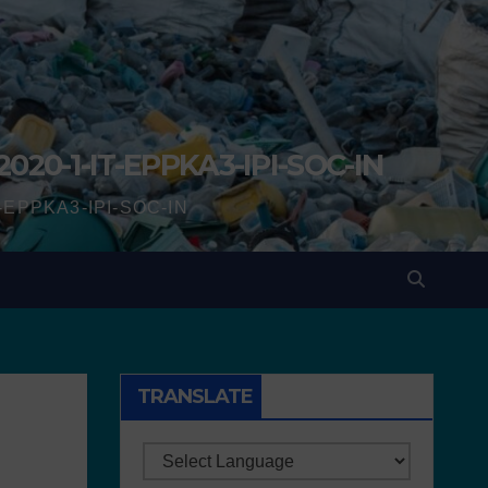
2020-1-IT-EPPKA3-IPI-SOC-IN
IT-EPPKA3-IPI-SOC-IN
TRANSLATE