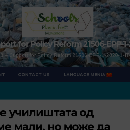
port for Policy Reform 21506-EPP-1-
3 – Support for Policy Reform 21506-EPP-1-2020-1-
NT
CONTACT US
LANGUAGE MENU:
е училиштата од
ме мали, но може да