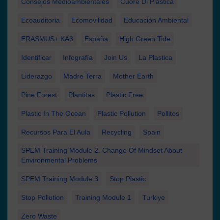
Consejos Medioambientales
Cuore Di Plastica
Ecoauditoria
Ecomovilidad
Educación Ambiental
ERASMUS+ KA3
España
High Green Tide
Identificar
Infografía
Join Us
La Plastica
Liderazgo
Madre Terra
Mother Earth
Pine Forest
Plantitas
Plastic Free
Plastic In The Ocean
Plastic Pollution
Pollitos
Recursos Para El Aula
Recycling
Spain
SPEM Training Module 2. Change Of Mindset About
Environmental Problems
SPEM Training Module 3
Stop Plastic
Stop Pollution
Training Module 1
Turkiye
Zero Waste