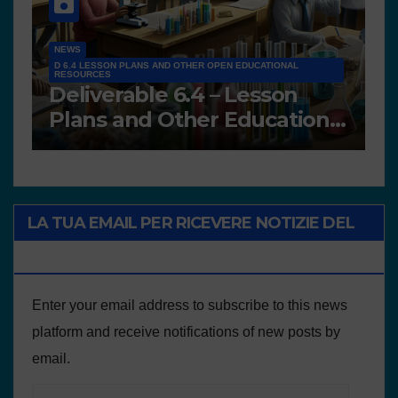
NEWS
D7.2 Scientific Teams’
N
al
Portfolios
P
LA TUA EMAIL PER RICEVERE NOTIZIE DEL
PROGETTO
Enter your email address to subscribe to this news
platform and receive notifications of new posts by
email.