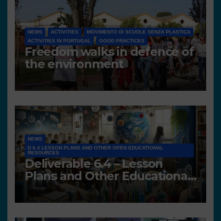
NEWS
ACTIVITIES
MOVIMENTO DI SCUOLE SENZA PLASTICA
ACTIVITIES IN PORTUGAL
GOOD PRACTICES
Freedom walks in defence of
the environment
NEWS
D 6.4 LESSON PLANS AND OTHER OPEN EDUCATIONAL
RESOURCES
Deliverable 6.4 – Lesson
Plans and Other Educational
resources