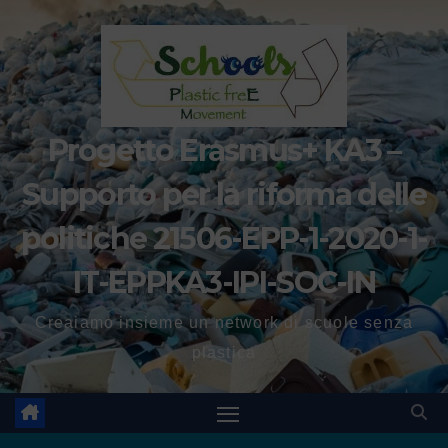
Progetto Erasmus+ KA3 –
Supporto per la riforma delle
politiche 21506-EPP-1-2020-1-
IT-EPPKA3-IPI-SOC-IN
Creaiamo insieme un network di scuole senza
plastica