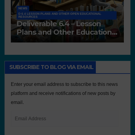
NEWS
D 6.4 LESSON PLANS AND OTHER OPEN EDUCATIONAL
RESOURCES
N
Deliverable 6.4 – Lesson
D
Plans and Other Educational
P
resources
SUBSCRIBE TO BLOG VIA EMAIL
Enter your email address to subscribe to this news
platform and receive notifications of new posts by
email.