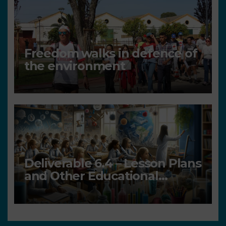
Freedom walks in defence of
the environment
Deliverable 6.4 – Lesson Plans
and Other Educational
resources