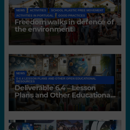
NEWS
ACTIVITIES
SCHOOL PLASTIC FREE MOVEMENT
ACTIVITIES IN PORTUGAL
GOOD PRACTICES
Freedom walks in defence of
the environment
NEWS
D 6.4 LESSON PLANS AND OTHER OPEN EDUCATIONAL
RESOURCES
Deliverable 6.4 – Lesson
Plans and Other Educational
resources