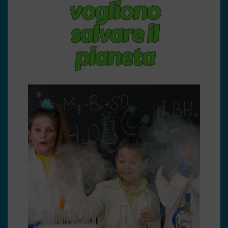
vogliono
salvare il
pianeta