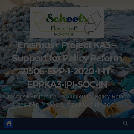
Erasmus+ Project KA3 –
Support for Policy Reform
21506-EPP-1-2020-1-IT-
EPPKA3-IPI-SOC-IN
Erasmus+ Project KA3 – Support for Policy Reform
21506-EPP-1-2020-1-IT-EPPKA3-IPI-SOC-IN