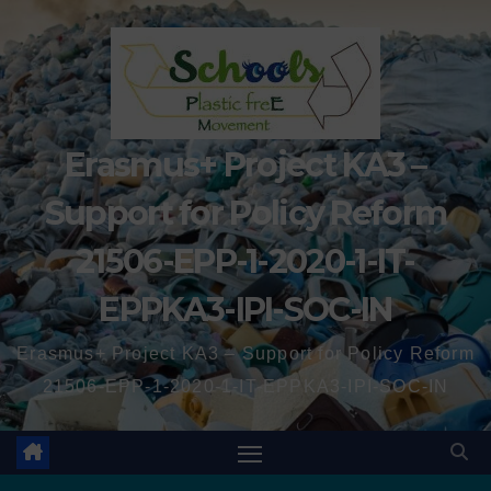
Erasmus+ Project KA3 –
Support for Policy Reform
21506-EPP-1-2020-1-IT-
EPPKA3-IPI-SOC-IN
Erasmus+ Project KA3 – Support for Policy Reform
21506-EPP-1-2020-1-IT-EPPKA3-IPI-SOC-IN