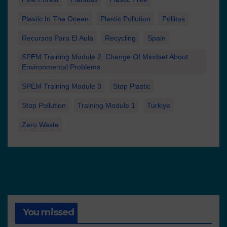
Plastic In The Ocean
Plastic Pollution
Pollitos
Recursos Para El Aula
Recycling
Spain
SPEM Training Module 2. Change Of Mindset About
Environmental Problems
SPEM Training Module 3
Stop Plastic
Stop Pollution
Training Module 1
Turkiye
Zero Waste
You missed