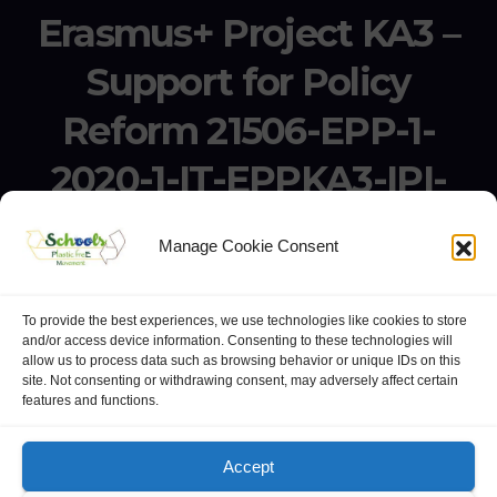
Erasmus+ Project KA3 –
Support for Policy
Reform 21506-EPP-1-
2020-1-IT-EPPKA3-IPI-
SOC-IN
Manage Cookie Consent
Erasmus+ Project KA3 – Support for Policy Reform 21506-
EPP-1-2020-1-IT-EPPKA3-IPI-SOC-IN
To provide the best experiences, we use technologies like cookies to store
and/or access device information. Consenting to these technologies will
allow us to process data such as browsing behavior or unique IDs on this
site. Not consenting or withdrawing consent, may adversely affect certain
features and functions.
website:
Polo Europeo della Conoscenza
.
Googlegroups
Accept