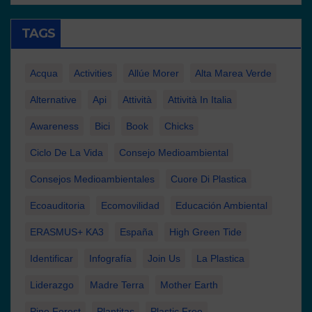
TAGS
Acqua
Activities
Allúe Morer
Alta Marea Verde
Alternative
Api
Attività
Attività In Italia
Awareness
Bici
Book
Chicks
Ciclo De La Vida
Consejo Medioambiental
Consejos Medioambientales
Cuore Di Plastica
Ecoauditoria
Ecomovilidad
Educación Ambiental
ERASMUS+ KA3
España
High Green Tide
Identificar
Infografía
Join Us
La Plastica
Liderazgo
Madre Terra
Mother Earth
Pine Forest
Plantitas
Plastic Free