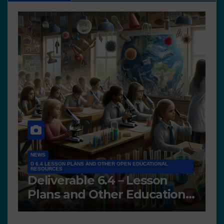
NEWS
D 6.4 LESSON PLANS AND OTHER OPEN EDUCATIONAL
RESOURCES
N
Deliverable 6.4 – Lesson
D
Plans and Other Educational
P
resources