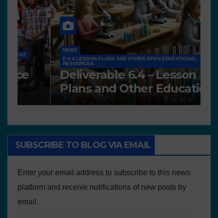
N
NEWS
A
Works presented for the
F
concourse
o
SUBSCRIBE TO BLOG VIA EMAIL
Enter your email address to subscribe to this news
platform and receive notifications of new posts by
email.