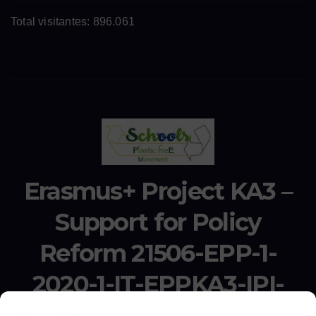
Total visitantes:
896.061
Erasmus+ Project KA3 –
Support for Policy
Reform 21506-EPP-1-
2020-1-IT-EPPKA3-IPI-
SOC-IN