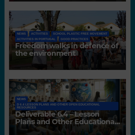
NEWS
ACTIVITIES
SCHOOL PLASTIC FREE MOVEMENT
ACTIVITIES IN PORTUGAL
GOOD PRACTICES
Freedom walks in defence of
the environment
NEWS
D 6.4 LESSON PLANS AND OTHER OPEN EDUCATIONAL
RESOURCES
Deliverable 6.4 – Lesson
Plans and Other Educational
resources