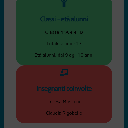
Classi - età alunni
Classe 4^A e 4^ B
Totale alunni: 27
Età alunni: dai 9 agli 10 anni
Insegnanti coinvolte
Teresa Mosconi
Claudia Rigobello