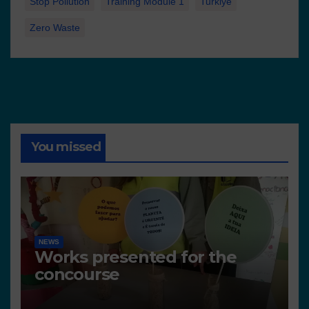
Stop Pollution
Training Module 1
Turkiye
Zero Waste
You missed
NEWS
Works presented for the
concourse