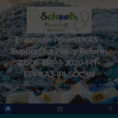
Erasmus+ Project KA3 –
Support for Policy Reform
21506-EPP-1-2020-1-IT-
EPPKA3-IPI-SOC-IN
Erasmus+ Project KA3 – Support for Policy Reform
21506-EPP-1-2020-1-IT-EPPKA3-IPI-SOC-IN