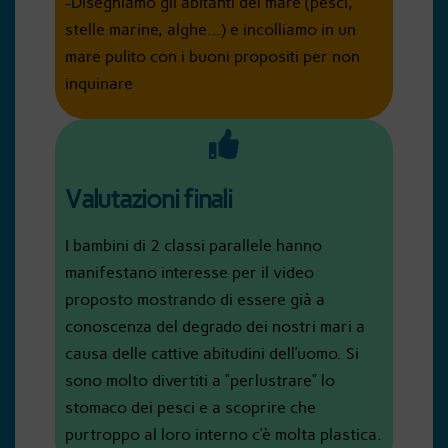
-Disegniamo gli abitanti del mare (pesci,
stelle marine, alghe…) e incolliamo in un
mare pulito con i buoni propositi per non
inquinare
Valutazioni finali
I bambini di 2 classi parallele hanno
manifestano interesse per il video
proposto mostrando di essere già a
conoscenza del degrado dei nostri mari a
causa delle cattive abitudini dell’uomo. Si
sono molto divertiti a “perlustrare” lo
stomaco dei pesci e a scoprire che
purtroppo al loro interno c’è molta plastica.